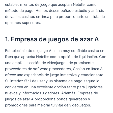
establecimientos de juego que aceptan Neteller como
método de pago. Hemos desempeñado estudio y análisis
de varios casinos en línea para proporcionarte una lista de
opciones superiores.
1. Empresa de juegos de azar A
Establecimiento de juego A es un muy confiable casino en
línea que aprueba Neteller como opción de liquidación. Con
una amplia selección de videojuegos de prominentes
proveedores de software proveedores, Casino en línea A
ofrece una experiencia de juego inmersiva y emocionante.
Su interfaz fácil de usar y un sistema de pago seguro lo
convierten en una excelente opción tanto para jugadores
nuevos y informados jugadores. Además, Empresa de
juegos de azar A proporciona bonos generosos y
promociones para mejorar tu viaje de videojuegos.