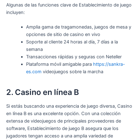
Algunas de las funciones clave de Establecimiento de juego
incluyen:
Amplia gama de tragamonedas, juegos de mesa y
opciones de sitio de casino en vivo
Soporte al cliente 24 horas al día, 7 días a la
semana
Transacciones rápidas y seguras con Neteller
Plataforma móvil amigable para
https://sankra-
es.com
videojuegos sobre la marcha
2. Casino en línea B
Si estás buscando una experiencia de juego diversa, Casino
en línea B es una excelente opción. Con una colección
extensa de videojuegos de principales proveedores de
software, Establecimiento de juego B asegura que los
jugadores tengan acceso a una amplia variedad de