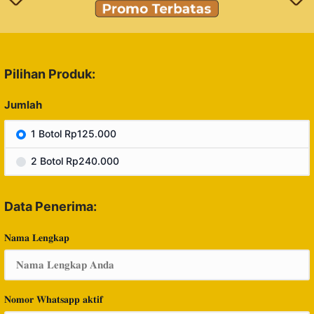
Pilihan Produk:
Jumlah
1 Botol Rp125.000
2 Botol Rp240.000
Data Penerima:
𝐍𝐚𝐦𝐚 𝐋𝐞𝐧𝐠𝐤𝐚𝐩
𝐍𝐨𝐦𝐨𝐫 𝐖𝐡𝐚𝐭𝐬𝐚𝐩𝐩 𝐚𝐤𝐭𝐢𝐟