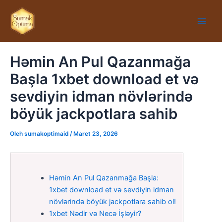
Lewati
Main
ke
Men
konten
Həmin An Pul Qazanmağa
Başla 1xbet download et və
sevdiyin idman növlərində
böyük jackpotlara sahib
Oleh
sumakoptimaid
/
Maret 23, 2026
Həmin An Pul Qazanmağa Başla:
1xbet download et və sevdiyin idman
növlərində böyük jackpotlara sahib ol!
1xbet Nədir və Necə İşləyir?