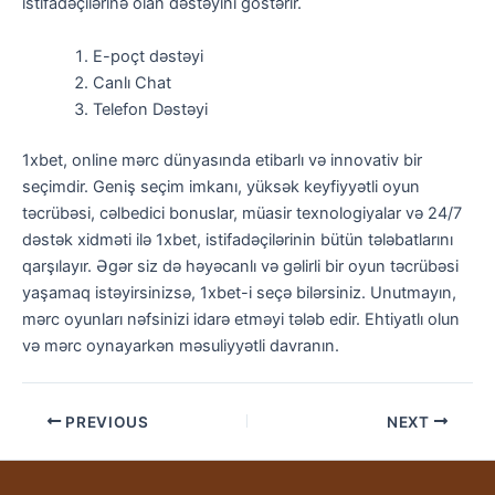
istifadəçilərinə olan dəstəyini göstərir.
E-poçt dəstəyi
Canlı Chat
Telefon Dəstəyi
1xbet, online mərc dünyasında etibarlı və innovativ bir
seçimdir. Geniş seçim imkanı, yüksək keyfiyyətli oyun
təcrübəsi, cəlbedici bonuslar, müasir texnologiyalar və 24/7
dəstək xidməti ilə 1xbet, istifadəçilərinin bütün tələbatlarını
qarşılayır. Əgər siz də həyəcanlı və gəlirli bir oyun təcrübəsi
yaşamaq istəyirsinizsə, 1xbet-i seçə bilərsiniz. Unutmayın,
mərc oyunları nəfsinizi idarə etməyi tələb edir. Ehtiyatlı olun
və mərc oynayarkən məsuliyyətli davranın.
PREVIOUS
NEXT