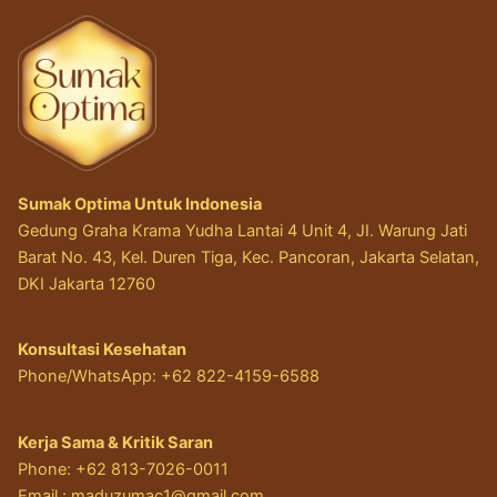
Sumak Optima Untuk Indonesia
Gedung Graha Krama Yudha Lantai 4 Unit 4, JI. Warung Jati
Barat No. 43, Kel. Duren Tiga, Kec. Pancoran, Jakarta Selatan,
DKI Jakarta 12760
Konsultasi Kesehatan
Phone/WhatsApp: +62 822-4159-6588
Kerja Sama & Kritik Saran
Phone: +62 813-7026-0011
Email :
maduzumac1@gmail.com