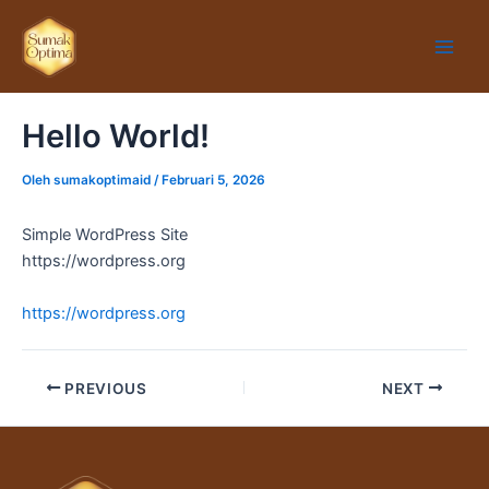
Lewati
Main
ke
Men
konten
Hello World!
Oleh
sumakoptimaid
/
Februari 5, 2026
Simple WordPress Site
https://wordpress.org
https://wordpress.org
PREVIOUS
NEXT