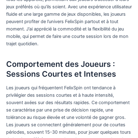
jeux préférés où qu’ils soient. Avec une expérience utilisateur
fluide et une large gamme de jeux disponibles, les joueurs
peuvent profiter de l’univers FelixSpin partout et à tout
moment. J’ai apprécié la commodité et la flexibilité du jeu
mobile, qui permet de faire une courte session lors de mon
trajet quotidien.
Comportement des Joueurs :
Sessions Courtes et Intenses
Les joueurs qui fréquentent FelixSpin ont tendance à
privilégier des sessions courtes et à haute intensité,
souvent axées sur des résultats rapides. Ce comportement
se caractérise par une prise de décision rapide, une
tolérance au risque élevée et une volonté de gagner gros.
Les joueurs se connectent généralement pour de courtes
périodes, souvent 15-30 minutes, pour jouer quelques tours