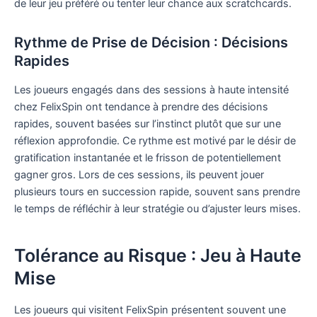
de leur jeu préféré ou tenter leur chance aux scratchcards.
Rythme de Prise de Décision : Décisions
Rapides
Les joueurs engagés dans des sessions à haute intensité
chez FelixSpin ont tendance à prendre des décisions
rapides, souvent basées sur l’instinct plutôt que sur une
réflexion approfondie. Ce rythme est motivé par le désir de
gratification instantanée et le frisson de potentiellement
gagner gros. Lors de ces sessions, ils peuvent jouer
plusieurs tours en succession rapide, souvent sans prendre
le temps de réfléchir à leur stratégie ou d’ajuster leurs mises.
Tolérance au Risque : Jeu à Haute
Mise
Les joueurs qui visitent FelixSpin présentent souvent une