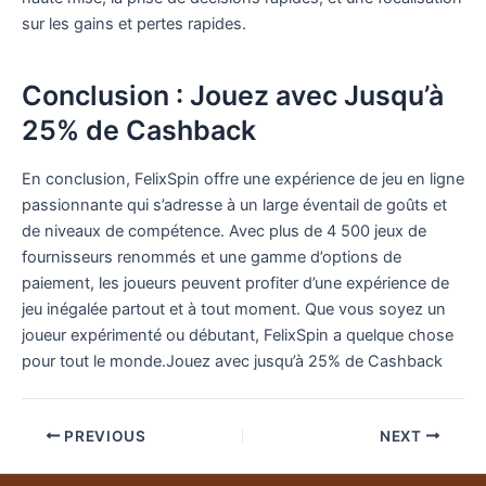
sur les gains et pertes rapides.
Conclusion : Jouez avec Jusqu’à
25% de Cashback
En conclusion, FelixSpin offre une expérience de jeu en ligne
passionnante qui s’adresse à un large éventail de goûts et
de niveaux de compétence. Avec plus de 4 500 jeux de
fournisseurs renommés et une gamme d’options de
paiement, les joueurs peuvent profiter d’une expérience de
jeu inégalée partout et à tout moment. Que vous soyez un
joueur expérimenté ou débutant, FelixSpin a quelque chose
pour tout le monde.Jouez avec jusqu’à 25% de Cashback
PREVIOUS
NEXT