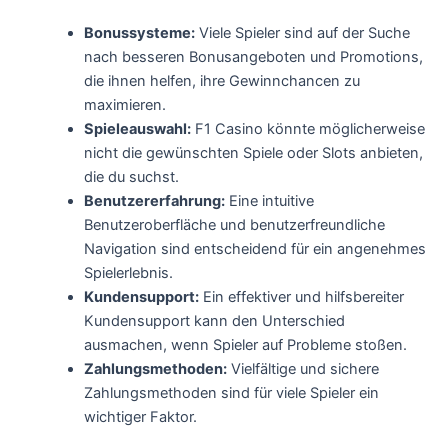
Bonussysteme:
Viele Spieler sind auf der Suche
nach besseren Bonusangeboten und Promotions,
die ihnen helfen, ihre Gewinnchancen zu
maximieren.
Spieleauswahl:
F1 Casino könnte möglicherweise
nicht die gewünschten Spiele oder Slots anbieten,
die du suchst.
Benutzererfahrung:
Eine intuitive
Benutzeroberfläche und benutzerfreundliche
Navigation sind entscheidend für ein angenehmes
Spielerlebnis.
Kundensupport:
Ein effektiver und hilfsbereiter
Kundensupport kann den Unterschied
ausmachen, wenn Spieler auf Probleme stoßen.
Zahlungsmethoden:
Vielfältige und sichere
Zahlungsmethoden sind für viele Spieler ein
wichtiger Faktor.