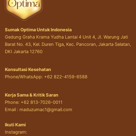
Sumak Optima Untuk Indonesia
Gedung Graha Krama Yudha Lantai 4 Unit 4, JI. Warung Jati
Barat No. 43, Kel. Duren Tiga, Kec. Pancoran, Jakarta Selatan,
DKI Jakarta 12760
Konsultasi Kesehatan
Phone/WhatsApp: +62 822-4159-6588
Kerja Sama & Kritik Saran
Phone: +62 813-7026-0011
Email :
maduzumac1@gmail.com
Ikuti Kami
Instagram: