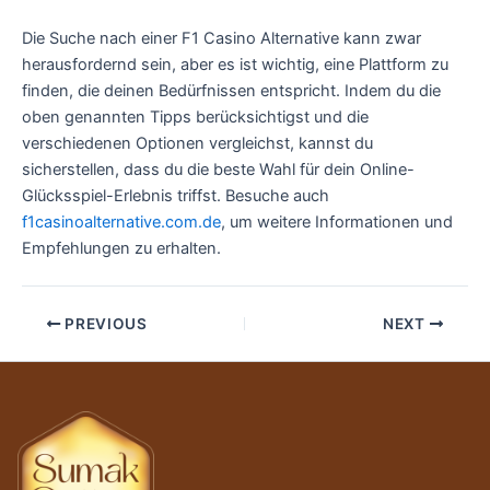
Die Suche nach einer F1 Casino Alternative kann zwar
herausfordernd sein, aber es ist wichtig, eine Plattform zu
finden, die deinen Bedürfnissen entspricht. Indem du die
oben genannten Tipps berücksichtigst und die
verschiedenen Optionen vergleichst, kannst du
sicherstellen, dass du die beste Wahl für dein Online-
Glücksspiel-Erlebnis triffst. Besuche auch
f1casinoalternative.com.de
, um weitere Informationen und
Empfehlungen zu erhalten.
PREVIOUS
NEXT