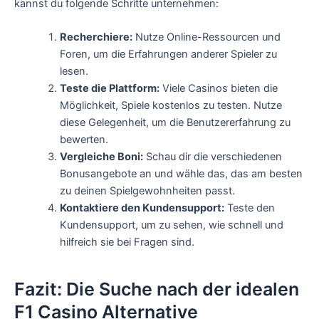
kannst du folgende Schritte unternehmen:
Recherchiere:
Nutze Online-Ressourcen und
Foren, um die Erfahrungen anderer Spieler zu
lesen.
Teste die Plattform:
Viele Casinos bieten die
Möglichkeit, Spiele kostenlos zu testen. Nutze
diese Gelegenheit, um die Benutzererfahrung zu
bewerten.
Vergleiche Boni:
Schau dir die verschiedenen
Bonusangebote an und wähle das, das am besten
zu deinen Spielgewohnheiten passt.
Kontaktiere den Kundensupport:
Teste den
Kundensupport, um zu sehen, wie schnell und
hilfreich sie bei Fragen sind.
Fazit: Die Suche nach der idealen
F1 Casino Alternative