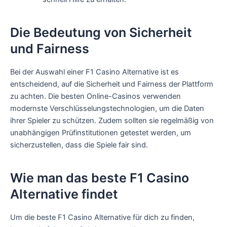
Die Bedeutung von Sicherheit
und Fairness
Bei der Auswahl einer F1 Casino Alternative ist es
entscheidend, auf die Sicherheit und Fairness der Plattform
zu achten. Die besten Online-Casinos verwenden
modernste Verschlüsselungstechnologien, um die Daten
ihrer Spieler zu schützen. Zudem sollten sie regelmäßig von
unabhängigen Prüfinstitutionen getestet werden, um
sicherzustellen, dass die Spiele fair sind.
Wie man das beste F1 Casino
Alternative findet
Um die beste F1 Casino Alternative für dich zu finden,