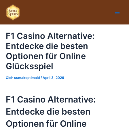
Lewati
Main
ke
Men
konten
F1 Casino Alternative:
Entdecke die besten
Optionen für Online
Glücksspiel
Oleh
sumakoptimaid
/
April 3, 2026
F1 Casino Alternative:
Entdecke die besten
Optionen für Online