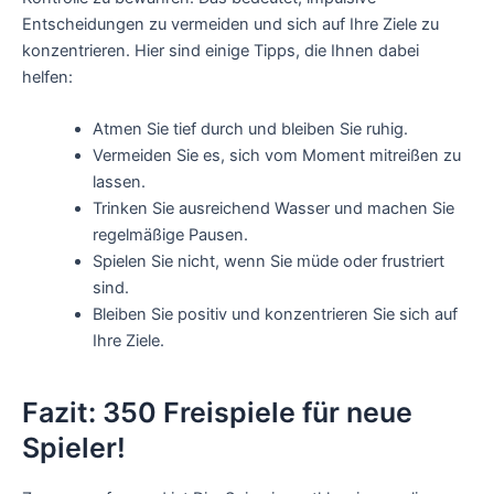
Entscheidungen zu vermeiden und sich auf Ihre Ziele zu
konzentrieren. Hier sind einige Tipps, die Ihnen dabei
helfen:
Atmen Sie tief durch und bleiben Sie ruhig.
Vermeiden Sie es, sich vom Moment mitreißen zu
lassen.
Trinken Sie ausreichend Wasser und machen Sie
regelmäßige Pausen.
Spielen Sie nicht, wenn Sie müde oder frustriert
sind.
Bleiben Sie positiv und konzentrieren Sie sich auf
Ihre Ziele.
Fazit: 350 Freispiele für neue
Spieler!