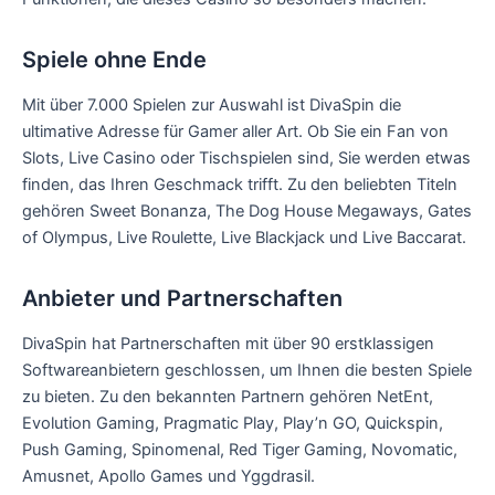
Spiele ohne Ende
Mit über 7.000 Spielen zur Auswahl ist DivaSpin die
ultimative Adresse für Gamer aller Art. Ob Sie ein Fan von
Slots, Live Casino oder Tischspielen sind, Sie werden etwas
finden, das Ihren Geschmack trifft. Zu den beliebten Titeln
gehören Sweet Bonanza, The Dog House Megaways, Gates
of Olympus, Live Roulette, Live Blackjack und Live Baccarat.
Anbieter und Partnerschaften
DivaSpin hat Partnerschaften mit über 90 erstklassigen
Softwareanbietern geschlossen, um Ihnen die besten Spiele
zu bieten. Zu den bekannten Partnern gehören NetEnt,
Evolution Gaming, Pragmatic Play, Play’n GO, Quickspin,
Push Gaming, Spinomenal, Red Tiger Gaming, Novomatic,
Amusnet, Apollo Games und Yggdrasil.