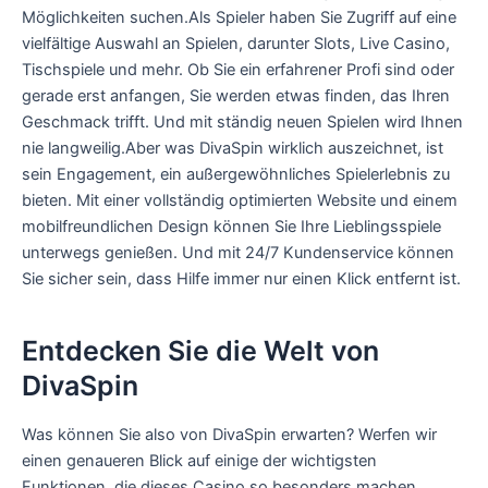
Möglichkeiten suchen.Als Spieler haben Sie Zugriff auf eine
vielfältige Auswahl an Spielen, darunter Slots, Live Casino,
Tischspiele und mehr. Ob Sie ein erfahrener Profi sind oder
gerade erst anfangen, Sie werden etwas finden, das Ihren
Geschmack trifft. Und mit ständig neuen Spielen wird Ihnen
nie langweilig.Aber was DivaSpin wirklich auszeichnet, ist
sein Engagement, ein außergewöhnliches Spielerlebnis zu
bieten. Mit einer vollständig optimierten Website und einem
mobilfreundlichen Design können Sie Ihre Lieblingsspiele
unterwegs genießen. Und mit 24/7 Kundenservice können
Sie sicher sein, dass Hilfe immer nur einen Klick entfernt ist.
Entdecken Sie die Welt von
DivaSpin
Was können Sie also von DivaSpin erwarten? Werfen wir
einen genaueren Blick auf einige der wichtigsten
Funktionen, die dieses Casino so besonders machen.