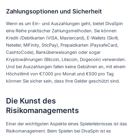
Zahlungsoptionen und Sicherheit
Wenn es um Ein- und Auszahlungen geht, bietet DivaSpin
eine Reihe praktischer Zahlungsmethoden. Sie können
Kredit-/Debitkarten (VISA, Mastercard), E-Wallets (Skrill,
Neteller, MiFinity, SticPay), Prepaidkarten (PaysafeCard,
CashtoCode), Banküberweisungen oder sogar
Kryptowährungen (Bitcoin, Litecoin, Dogecoin) verwenden.
Und bei Auszahlungen fallen keine Gebühren an, mit einem
Höchstlimit von €7.000 pro Monat und €500 pro Tag
können Sie sicher sein, dass Ihre Gelder geschützt sind.
Die Kunst des
Risikomanagements
Einer der wichtigsten Aspekte eines Spielerlebnisses ist das
Risikomanagement. Beim Spielen bei DivaSpin ist es