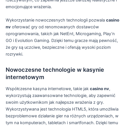
emocjonujące wrażenia.
Wykorzystanie nowoczesnych technologii pozwala
casino
nv
oferować gry od renomowanych dostawców
oprogramowania, takich jak NetEnt, Microgaming, Play’n
GO i Evolution Gaming. Dzięki temu gracze mają pewność,
że gry są uczciwe, bezpieczne i oferują wysoki poziom
rozrywki.
Nowoczesne technologie w kasynie
internetowym
Współczesne kasyna internetowe, takie jak
casino nv
,
wykorzystują zaawansowane technologie, aby zapewnić
swoim użytkownikom jak najlepsze wrażenia z gry.
Wykorzystywana jest technologia HTML5, która umożliwia
bezproblemowe działanie gier na różnych urządzeniach, w
tym na komputerach, tabletach i smartfonach. Dzięki temu