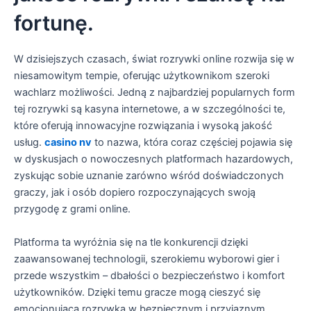
fortunę.
W dzisiejszych czasach, świat rozrywki online rozwija się w
niesamowitym tempie, oferując użytkownikom szeroki
wachlarz możliwości. Jedną z najbardziej popularnych form
tej rozrywki są kasyna internetowe, a w szczególności te,
które oferują innowacyjne rozwiązania i wysoką jakość
usług.
casino nv
to nazwa, która coraz częściej pojawia się
w dyskusjach o nowoczesnych platformach hazardowych,
zyskując sobie uznanie zarówno wśród doświadczonych
graczy, jak i osób dopiero rozpoczynających swoją
przygodę z grami online.
Platforma ta wyróżnia się na tle konkurencji dzięki
zaawansowanej technologii, szerokiemu wyborowi gier i
przede wszystkim – dbałości o bezpieczeństwo i komfort
użytkowników. Dzięki temu gracze mogą cieszyć się
emocjonującą rozrywką w bezpiecznym i przyjaznym