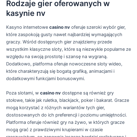
Rodzaje gier oferowanych w
kasynie nv
Kasyno internetowe
casino nv
oferuje szeroki wybór gier,
które zaspokoją gusty nawet najbardziej wymagających
graczy. Wśród dostępnych gier znajdziemy przede
wszystkim klasyczne sloty, które są niezwykle popularne ze
względu na swoją prostotę i szansę na wygraną.
Dodatkowo, platforma oferuje nowoczesne sloty wideo,
które charakteryzują się bogatą grafiką, animacjami i
dodatkowymi funkcjami bonusowymi.
Poza slotami, w
casino nv
dostępne są również gry
stołowe, takie jak ruletka, blackjack, poker i bakarat. Gracze
mogą korzystać z różnych wariantów tych gier,
dostosowanych do ich preferencji i poziomu umiejętności.
Platforma oferuje również gry na żywo, w których gracze
mogą grać z prawdziwymi krupierami w czasie
rzeczywistym, co zapewnia jeszcze bardziej realistyczne i