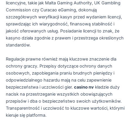
licencyjne, takie jak Malta Gaming Authority, UK Gambling
Commission czy Curacao eGaming, dokonują
szczegółowych weryfikacji kasyn przed wydaniem licencji,
sprawdzając ich wiarygodność, finansową stabilność i
jakość oferowanych usług. Posiadanie licencji to znak, że
kasyno działa zgodnie z prawem i przestrzega określonych
standardów.
Regulacje prawne również mają kluczowe znaczenie dla
ochrony graczy. Przepisy dotyczące ochrony danych
osobowych, zapobiegania praniu brudnych pieniędzy i
odpowiedzialnego hazardu mają na celu zapewnienie
bezpieczeństwa i uczciwości gier.
casino nv
kładzie duży
nacisk na przestrzeganie wszystkich obowiązujących
przepisów i dba o bezpieczeństwo swoich użytkowników.
Transparentność i uczciwość to kluczowe wartości, którymi
kieruje się platforma.