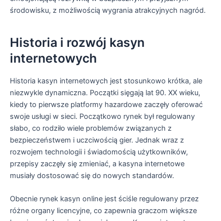
środowisku, z możliwością wygrania atrakcyjnych nagród.
Historia i rozwój kasyn
internetowych
Historia kasyn internetowych jest stosunkowo krótka, ale
niezwykle dynamiczna. Początki sięgają lat 90. XX wieku,
kiedy to pierwsze platformy hazardowe zaczęły oferować
swoje usługi w sieci. Początkowo rynek był regulowany
słabo, co rodziło wiele problemów związanych z
bezpieczeństwem i uczciwością gier. Jednak wraz z
rozwojem technologii i świadomością użytkowników,
przepisy zaczęły się zmieniać, a kasyna internetowe
musiały dostosować się do nowych standardów.
Obecnie rynek kasyn online jest ściśle regulowany przez
różne organy licencyjne, co zapewnia graczom większe