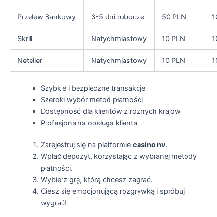
Przelew Bankowy
3-5 dni robocze
50 PLN
1
Skrill
Natychmiastowy
10 PLN
1
Neteller
Natychmiastowy
10 PLN
1
Szybkie i bezpieczne transakcje
Szeroki wybór metod płatności
Dostępność dla klientów z różnych krajów
Profesjonalna obsługa klienta
Zarejestruj się na platformie
casino nv
.
Wpłać depozyt, korzystając z wybranej metody
płatności.
Wybierz grę, którą chcesz zagrać.
Ciesz się emocjonującą rozgrywką i spróbuj
wygrać!