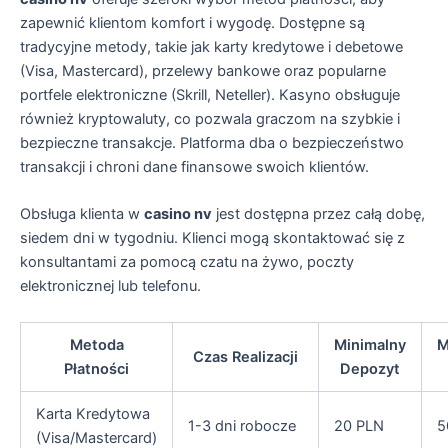
zapewnić klientom komfort i wygodę. Dostępne są
tradycyjne metody, takie jak karty kredytowe i debetowe
(Visa, Mastercard), przelewy bankowe oraz popularne
portfele elektroniczne (Skrill, Neteller). Kasyno obsługuje
również kryptowaluty, co pozwala graczom na szybkie i
bezpieczne transakcje. Platforma dba o bezpieczeństwo
transakcji i chroni dane finansowe swoich klientów.
Obsługa klienta w
casino nv
jest dostępna przez całą dobę,
siedem dni w tygodniu. Klienci mogą skontaktować się z
konsultantami za pomocą czatu na żywo, poczty
elektronicznej lub telefonu.
Metoda
Minimalny
M
Czas Realizacji
Płatności
Depozyt
Karta Kredytowa
1-3 dni robocze
20 PLN
5
(Visa/Mastercard)