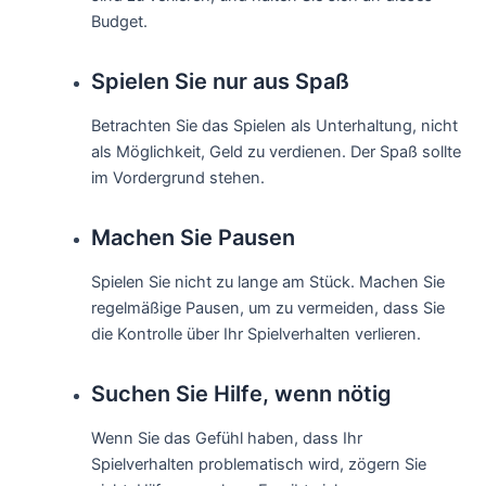
Budget.
Spielen Sie nur aus Spaß
Betrachten Sie das Spielen als Unterhaltung, nicht
als Möglichkeit, Geld zu verdienen. Der Spaß sollte
im Vordergrund stehen.
Machen Sie Pausen
Spielen Sie nicht zu lange am Stück. Machen Sie
regelmäßige Pausen, um zu vermeiden, dass Sie
die Kontrolle über Ihr Spielverhalten verlieren.
Suchen Sie Hilfe, wenn nötig
Wenn Sie das Gefühl haben, dass Ihr
Spielverhalten problematisch wird, zögern Sie