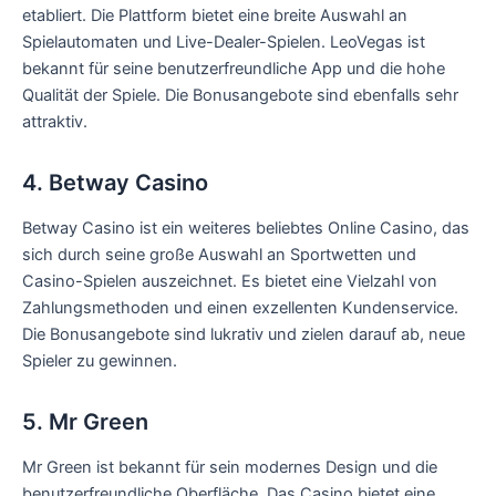
etabliert. Die Plattform bietet eine breite Auswahl an
Spielautomaten und Live-Dealer-Spielen. LeoVegas ist
bekannt für seine benutzerfreundliche App und die hohe
Qualität der Spiele. Die Bonusangebote sind ebenfalls sehr
attraktiv.
4. Betway Casino
Betway Casino ist ein weiteres beliebtes Online Casino, das
sich durch seine große Auswahl an Sportwetten und
Casino-Spielen auszeichnet. Es bietet eine Vielzahl von
Zahlungsmethoden und einen exzellenten Kundenservice.
Die Bonusangebote sind lukrativ und zielen darauf ab, neue
Spieler zu gewinnen.
5. Mr Green
Mr Green ist bekannt für sein modernes Design und die
benutzerfreundliche Oberfläche. Das Casino bietet eine