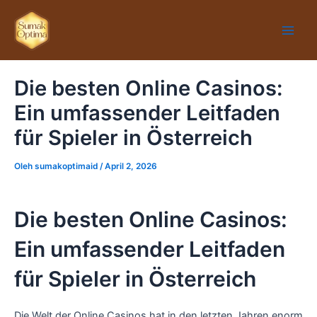
Lewati
Main
ke
Men
konten
Die besten Online Casinos:
Ein umfassender Leitfaden
für Spieler in Österreich
Oleh
sumakoptimaid
/
April 2, 2026
Die besten Online Casinos:
Ein umfassender Leitfaden
für Spieler in Österreich
Die Welt der Online Casinos hat in den letzten Jahren enorm