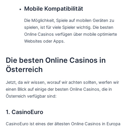
Mobile Kompatibilität
Die Möglichkeit, Spiele auf mobilen Geräten zu
spielen, ist für viele Spieler wichtig. Die besten
Online Casinos verfügen über mobile optimierte
Websites oder Apps.
Die besten Online Casinos in
Österreich
Jetzt, da wir wissen, worauf wir achten sollten, werfen wir
einen Blick auf einige der besten Online Casinos, die in
Österreich verfügbar sind:
1. CasinoEuro
CasinoEuro ist eines der ältesten Online Casinos in Europa