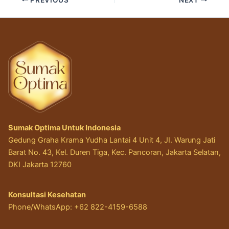
Sumak Optima Untuk Indonesia
Gedung Graha Krama Yudha Lantai 4 Unit 4, JI. Warung Jati
Barat No. 43, Kel. Duren Tiga, Kec. Pancoran, Jakarta Selatan,
DKI Jakarta 12760
Konsultasi Kesehatan
Phone/WhatsApp: +62 822-4159-6588