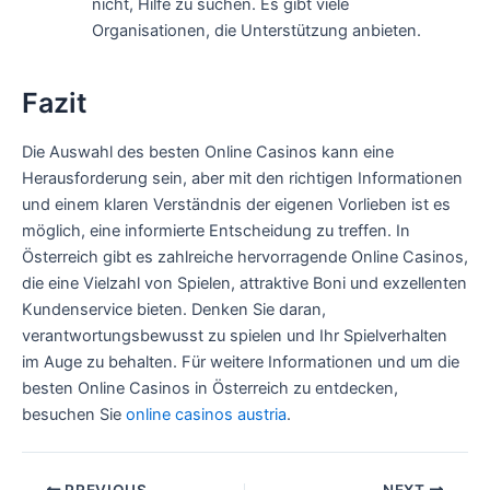
nicht, Hilfe zu suchen. Es gibt viele
Organisationen, die Unterstützung anbieten.
Fazit
Die Auswahl des besten Online Casinos kann eine
Herausforderung sein, aber mit den richtigen Informationen
und einem klaren Verständnis der eigenen Vorlieben ist es
möglich, eine informierte Entscheidung zu treffen. In
Österreich gibt es zahlreiche hervorragende Online Casinos,
die eine Vielzahl von Spielen, attraktive Boni und exzellenten
Kundenservice bieten. Denken Sie daran,
verantwortungsbewusst zu spielen und Ihr Spielverhalten
im Auge zu behalten. Für weitere Informationen und um die
besten Online Casinos in Österreich zu entdecken,
besuchen Sie
online casinos austria
.
PREVIOUS
NEXT