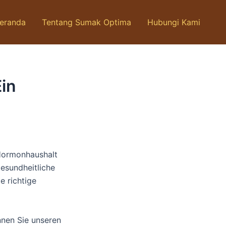
eranda
Tentang Sumak Optima
Hubungi Kami
in
 Hormonhaushalt
esundheitliche
e richtige
nnen Sie unseren