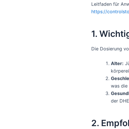
Leitfaden für An
https://controls
1. Wicht
Die Dosierung vo
Alter:
Jü
körpere
Geschle
was die
Gesundh
der DHE
2. Empfo