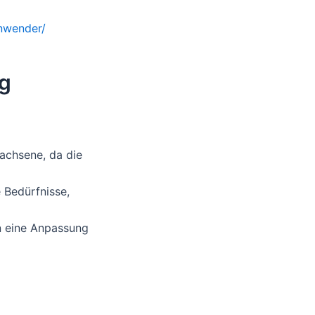
anwender/
ng
achsene, da die
 Bedürfnisse,
n eine Anpassung