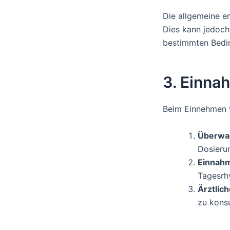
Die allgemeine 
Dies kann jedoch 
bestimmten Bedin
3. Einna
Beim Einnehmen 
Überwa
Dosieru
Einnahm
Tagesrh
Ärztlic
zu kons