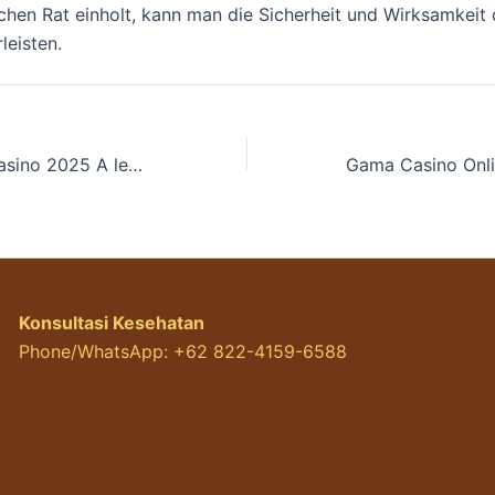
ichen Rat einholt, kann man die Sicherheit und Wirksamkei
eisten.
Magyar Online Casino 2025 A legjobb oldalak valdi pnzes jtkhoz.6105
Konsultasi Kesehatan
Phone/WhatsApp: +62 822-4159-6588