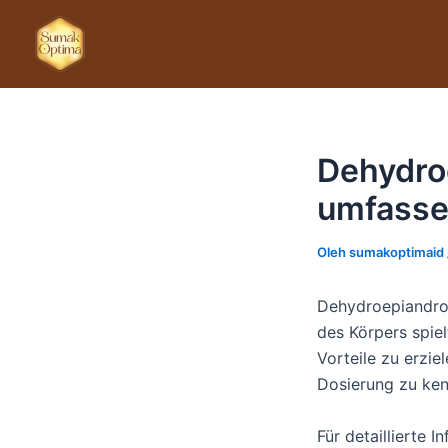
Lewati
ke
konten
Dehydro
umfasse
Oleh
sumakoptimaid
Dehydroepiandros
des Körpers spie
Vorteile zu erziel
Dosierung zu ke
Für detaillierte