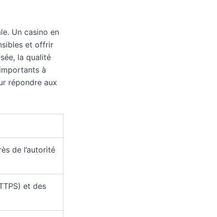
le. Un casino en
sibles et offrir
ée, la qualité
 importants à
our répondre aux
ès de l’autorité
HTTPS) et des