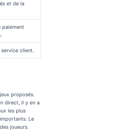
és et de la
de paiement
.
service client.
 jeux proposés.
direct, il y en a
ux les plus
 importants. Le
 des joueurs.