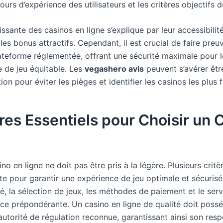
ours d’expérience des utilisateurs et les critères objectifs d
ssante des casinos en ligne s’explique par leur accessibilité
les bonus attractifs. Cependant, il est crucial de faire pre
ateforme réglementée, offrant une sécurité maximale pour l
e de jeu équitable. Les
vegashero avis
peuvent s’avérer êtr
on pour éviter les pièges et identifier les casinos les plus f
res Essentiels pour Choisir un 
no en ligne ne doit pas être pris à la légère. Plusieurs critè
 pour garantir une expérience de jeu optimale et sécurisée
té, la sélection de jeux, les méthodes de paiement et le serv
ce prépondérante. Un casino en ligne de qualité doit possé
autorité de régulation reconnue, garantissant ainsi son re