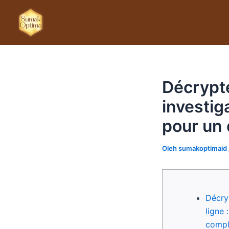
Lewati
ke
konten
Décrypte
investig
pour un 
Oleh
sumakoptimaid
Décry
ligne 
compl