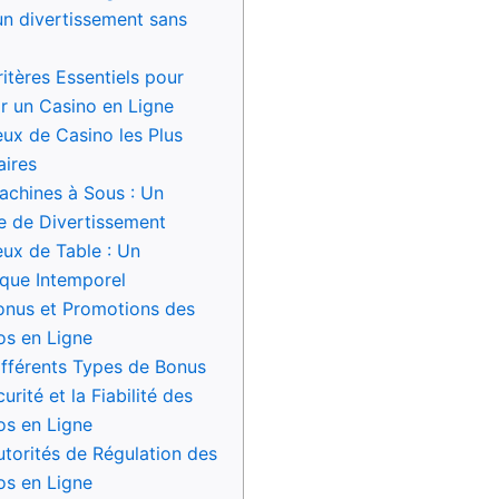
un divertissement sans
itères Essentiels pour
ir un Casino en Ligne
eux de Casino les Plus
aires
achines à Sous : Un
 de Divertissement
eux de Table : Un
ique Intemporel
onus et Promotions des
os en Ligne
ifférents Types de Bonus
urité et la Fiabilité des
os en Ligne
utorités de Régulation des
os en Ligne