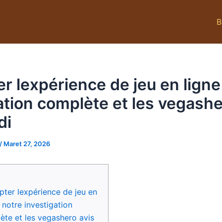
B
r lexpérience de jeu en ligne
ation complète et les vegashe
di
/
Maret 27, 2026
pter lexpérience de jeu en
: notre investigation
ète et les vegashero avis