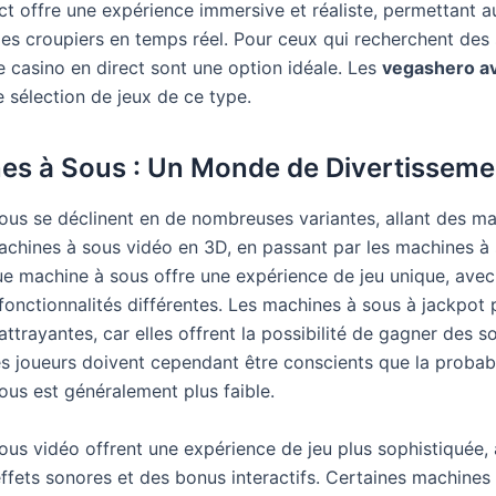
ct offre une expérience immersive et réaliste, permettant a
des croupiers en temps réel. Pour ceux qui recherchent des
de casino en direct sont une option idéale. Les
vegashero av
 sélection de jeux de ce type.
es à Sous : Un Monde de Divertisseme
ous se déclinent en de nombreuses variantes, allant des m
achines à sous vidéo en 3D, en passant par les machines à
ue machine à sous offre une expérience de jeu unique, ave
onctionnalités différentes. Les machines à sous à jackpot 
attrayantes, car elles offrent la possibilité de gagner des
es joueurs doivent cependant être conscients que la probabi
ous est généralement plus faible.
ous vidéo offrent une expérience de jeu plus sophistiquée,
ffets sonores et des bonus interactifs. Certaines machines