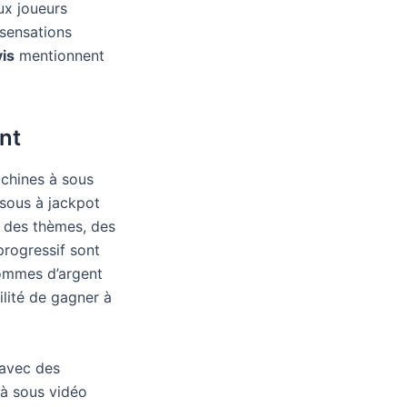
ux joueurs
 sensations
is
mentionnent
nt
achines à sous
 sous à jackpot
c des thèmes, des
progressif sont
 sommes d’argent
lité de gagner à
 avec des
 à sous vidéo