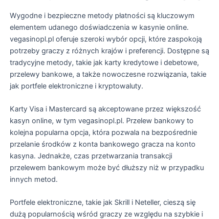
Wygodne i bezpieczne metody płatności są kluczowym
elementem udanego doświadczenia w kasynie online.
vegasinopl.pl
oferuje szeroki wybór opcji, które zaspokoją
potrzeby graczy z różnych krajów i preferencji. Dostępne są
tradycyjne metody, takie jak karty kredytowe i debetowe,
przelewy bankowe, a także nowoczesne rozwiązania, takie
jak portfele elektroniczne i kryptowaluty.
Karty Visa i Mastercard są akceptowane przez większość
kasyn online, w tym
vegasinopl.pl
. Przelew bankowy to
kolejna popularna opcja, która pozwala na bezpośrednie
przelanie środków z konta bankowego gracza na konto
kasyna. Jednakże, czas przetwarzania transakcji
przelewem bankowym może być dłuższy niż w przypadku
innych metod.
Portfele elektroniczne, takie jak Skrill i Neteller, cieszą się
dużą popularnością wśród graczy ze względu na szybkie i