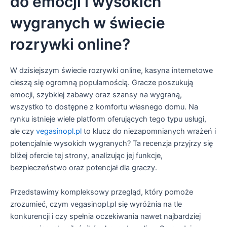
do emocji i wysokich
wygranych w świecie
rozrywki online?
W dzisiejszym świecie rozrywki online, kasyna internetowe
cieszą się ogromną popularnością. Gracze poszukują
emocji, szybkiej zabawy oraz szansy na wygraną,
wszystko to dostępne z komfortu własnego domu. Na
rynku istnieje wiele platform oferujących tego typu usługi,
ale czy
vegasinopl.pl
to klucz do niezapomnianych wrażeń i
potencjalnie wysokich wygranych? Ta recenzja przyjrzy się
bliżej ofercie tej strony, analizując jej funkcje,
bezpieczeństwo oraz potencjał dla graczy.
Przedstawimy kompleksowy przegląd, który pomoże
zrozumieć, czym
vegasinopl.pl
się wyróżnia na tle
konkurencji i czy spełnia oczekiwania nawet najbardziej