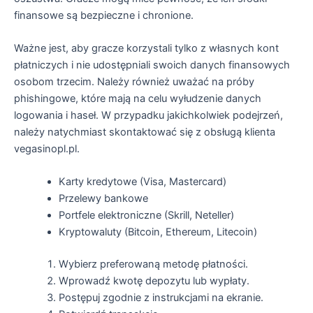
finansowe są bezpieczne i chronione.
Ważne jest, aby gracze korzystali tylko z własnych kont
płatniczych i nie udostępniali swoich danych finansowych
osobom trzecim. Należy również uważać na próby
phishingowe, które mają na celu wyłudzenie danych
logowania i haseł. W przypadku jakichkolwiek podejrzeń,
należy natychmiast skontaktować się z obsługą klienta
vegasinopl.pl
.
Karty kredytowe (Visa, Mastercard)
Przelewy bankowe
Portfele elektroniczne (Skrill, Neteller)
Kryptowaluty (Bitcoin, Ethereum, Litecoin)
Wybierz preferowaną metodę płatności.
Wprowadź kwotę depozytu lub wypłaty.
Postępuj zgodnie z instrukcjami na ekranie.