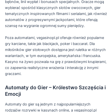
bębnów, linii wypłat i bonusach specjalnych. Gracze mogą
wybierać spośród klasycznych slotów owocowych, gier
tematycznych inspirowanych filmami i serialami, jak również
automatów z progresywnymi jackpotami, które oferują
szansę na wygranie ogromnej sumy pieniędzy.
Poza automatami,
vegasinopl.pl
oferuje również popularne
gry karciane, takie jak blackjack, poker i baccarat. Dla
miłośników gier stołowych dostępna jest ruletka w różnych
wariantach, w tym europejska, amerykańska i francuska.
Kasyno na żywo pozwala na grę z prawdziwymi krupierami,
co zapewnia realistyczne wrażenia i interakcję z innymi
graczami.
Automaty do Gier – Królestwo Szczęścia i
Emocji
Automaty do gier są jednym z najpopularniejszych
rodzajów rozrywki w kasynach online, a
vegasinopl.pl