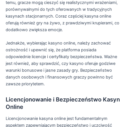
temu, gracze mogą cieszyć się realistycznymi wrażeniami,
porównywalnymi do tych oferowanych w tradycyjnych
kasynach stacjonarnych. Coraz częściej kasyna online
oferują również gry na żywo, z prawdziwymi krupierami, co
dodatkowo zwiększa emocje.
Jednakże, wybierając kasyno online, należy zachować
ostrożność i upewnić się, że platforma posiada
odpowiednie licencje i certyfikaty bezpieczeństwa. Ważne
jest również, aby sprawdzić, czy kasyno oferuje godziwe
warunki bonusowe i jasne zasady gry. Bezpieczeństwo
danych osobowych i finansowych graczy powinno być
zawsze priorytetem.
Licencjonowanie i Bezpieczeństwo Kasyn
Online
Licencjonowanie kasyna online jest fundamentalnym
aspektem zapewniającym bezpieczeństwo i uczciwość