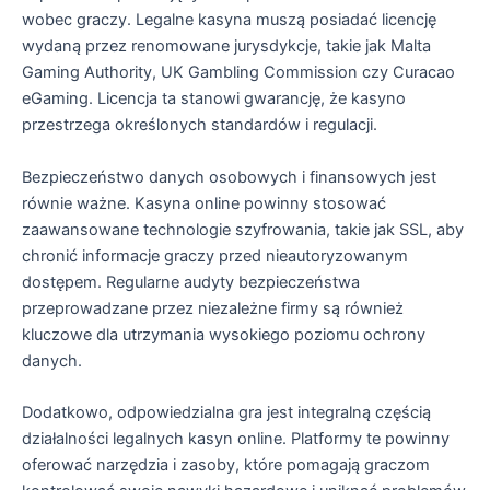
wobec graczy. Legalne kasyna muszą posiadać licencję
wydaną przez renomowane jurysdykcje, takie jak Malta
Gaming Authority, UK Gambling Commission czy Curacao
eGaming. Licencja ta stanowi gwarancję, że kasyno
przestrzega określonych standardów i regulacji.
Bezpieczeństwo danych osobowych i finansowych jest
równie ważne. Kasyna online powinny stosować
zaawansowane technologie szyfrowania, takie jak SSL, aby
chronić informacje graczy przed nieautoryzowanym
dostępem. Regularne audyty bezpieczeństwa
przeprowadzane przez niezależne firmy są również
kluczowe dla utrzymania wysokiego poziomu ochrony
danych.
Dodatkowo, odpowiedzialna gra jest integralną częścią
działalności legalnych kasyn online. Platformy te powinny
oferować narzędzia i zasoby, które pomagają graczom