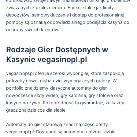
kontrolować swoje nawyki hazardowe i uniknąć problemów
związanych z uzależnieniem. Funkcje takie jak limity
depozytów, samowykluczenie i dostęp do profesjonalnej
pomocy są oznaką odpowiedzialnego podejścia kasyna do
ochrony swoich klientów.
Rodzaje Gier Dostępnych w
Kasynie
vegasinopl.pl
vegasinopl.pl
oferuje szeroki wybór gier, które zaspokoją
potrzeby nawet najbardziej wymagających graczy. W
portfolio znajdziemy klasyczne automaty do gier,
nowoczesne sloty wideo, gry karciane, gry stołowe oraz
kasyno na żywo. Różnorodność ta gwarantuje, że każdy
gracz znajdzie coś dla siebie.
Automaty do gier stanowią znaczną część oferty
vegasinopl.pl
. Dostępne są automaty o różnej liczbie