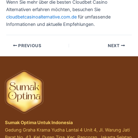
Wenn Sie mehr über die besten Cloudbet Casino
Alternativen erfahren möchten, besuchen Sie
cloudbetcasinoalternative.com.de
für umfassende
Informationen und aktuelle Empfehlungen.
PREVIOUS
NEXT
Sumak Optima Untuk Indonesia
Gedung Graha Krama Yudha Lantai 4 Unit 4, JI. Warung Jati
Barat No. 43, Kel. Duren Tiga, Kec. Pancoran, Jakarta Selatan,