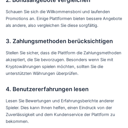
2. Bonusangebote vergleichen
Schauen Sie sich die Willkommensboni und laufenden
Promotions an. Einige Plattformen bieten bessere Angebote
als andere, also vergleichen Sie diese sorgfältig.
3. Zahlungsmethoden berücksichtigen
Stellen Sie sicher, dass die Plattform die Zahlungsmethoden
akzeptiert, die Sie bevorzugen. Besonders wenn Sie mit
Kryptowährungen spielen möchten, sollten Sie die
unterstützten Währungen überprüfen.
4. Benutzererfahrungen lesen
Lesen Sie Bewertungen und Erfahrungsberichte anderer
Spieler. Dies kann Ihnen helfen, einen Eindruck von der
Zuverlässigkeit und dem Kundenservice der Plattform zu
bekommen.