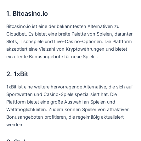
1. Bitcasino.io
Bitcasino.io ist eine der bekanntesten Alternativen zu
Cloudbet. Es bietet eine breite Palette von Spielen, darunter
Slots, Tischspiele und Live-Casino-Optionen. Die Plattform
akzeptiert eine Vielzahl von Kryptowährungen und bietet
exzellente Bonusangebote für neue Spieler.
2. 1xBit
1xBit ist eine weitere hervorragende Alternative, die sich auf
Sportwetten und Casino-Spiele spezialisiert hat. Die
Plattform bietet eine große Auswahl an Spielen und
Wettmöglichkeiten. Zudem können Spieler von attraktiven
Bonusangeboten profitieren, die regelmäßig aktualisiert
werden.