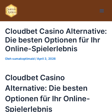
Lewati
Main
ke
Men
konten
Cloudbet Casino Alternative:
Die besten Optionen für Ihr
Online-Spielerlebnis
Oleh
sumakoptimaid
/
April 3, 2026
Cloudbet Casino
Alternative: Die besten
Optionen für Ihr Online-
Spielerlebnis