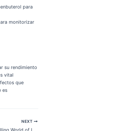
lenbuterol para
para monitorizar
ar su rendimiento
 vital
efectos que
e es
NEXT
Exploring the Thrilling World of Leon Casino Games