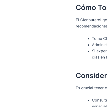
Cómo To
El Clenbuterol g
recomendaciones
Tome Cl
Administ
Si exper
días en 
Consider
Es crucial tener 
Consult
especial