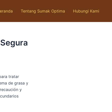
eranda
Tentang Sumak Optima
Hubungi Kami
 Segura
ara tratar
uema de grasa y
precaución y
ecundarios