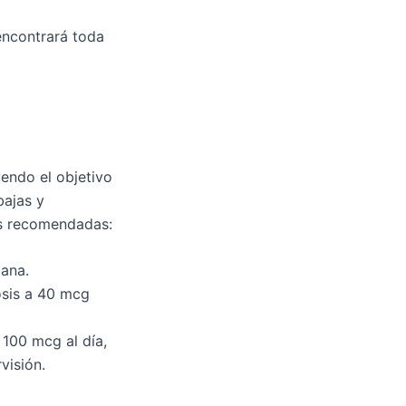
 encontrará toda
yendo el objetivo
bajas y
is recomendadas:
ana.
osis a 40 mcg
100 mcg al día,
visión.