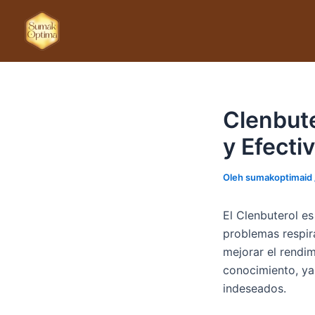
Lewati
ke
konten
Clenbut
y Efecti
Oleh
sumakoptimaid
El Clenbuterol es
problemas respir
mejorar el rendi
conocimiento, ya
indeseados.