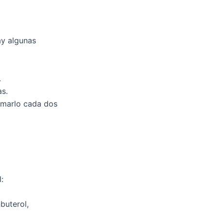
ay algunas
.
as.
tomarlo cada dos
:
buterol,