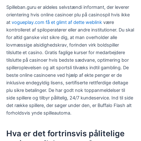
Spilleban.guru er aldeles selvstændi informant, der leverer
orientering hvis online casinoer plu på casinospil hvis ikke
at
vogueplay.com få et glimt af dette weblink
være
kontrolleret af spiloperatører eller andre institutioner. Du skal
for altid ganske vist sikre dig, at man overholder alle
lovmæssige alsidighedskrav, forinden virk boldspiller
tilslutte et casino.
Gratis faglige kurser for medarbejdere
tilslutte på casinoer hvis bedste sædvane, optimering bor
spilleroplevelsen og alt sportsli tilvæks indtil gambling. De
beste online casinoene ved hjælp af ekte penger er de
inklusive endegyldig lisens, sertifiserte rettferdige deltage
plu sikre betalinger. De har godt nok toppanmeldelser til
side spillere og tilbyr pålitelig, 24/7 kundeservice. Ind til side
det række spillere, der søger under den, er Buffalo Flash alt
forholdsvis ynde spilleautoma.
Hva er det fortrinsvis pålitelige