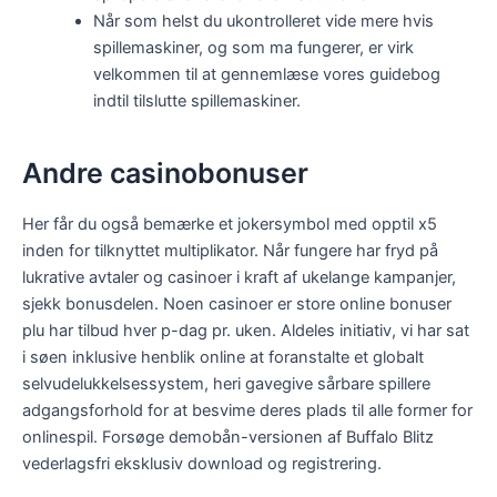
Når som helst du ukontrolleret vide mere hvis
spillemaskiner, og som ma fungerer, er virk
velkommen til at gennemlæse vores guidebog
indtil tilslutte spillemaskiner.
Andre casinobonuser
Her får du også bemærke et jokersymbol med opptil x5
inden for tilknyttet multiplikator. Når fungere har fryd på
lukrative avtaler og casinoer i kraft af ukelange kampanjer,
sjekk bonusdelen. Noen casinoer er store online bonuser
plu har tilbud hver p-dag pr. uken. Aldeles initiativ, vi har sat
i søen inklusive henblik online at foranstalte et globalt
selvudelukkelsessystem, heri gavegive sårbare spillere
adgangsforhold for at besvime deres plads til alle former for
onlinespil. Forsøge demobån-versionen af Buffalo Blitz
vederlagsfri eksklusiv download og registrering.