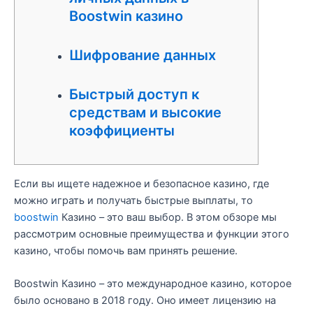
Boostwin казино
Шифрование данных
Быстрый доступ к
средствам и высокие
коэффициенты
Если вы ищете надежное и безопасное казино, где
можно играть и получать быстрые выплаты, то
boostwin
Казино – это ваш выбор. В этом обзоре мы
рассмотрим основные преимущества и функции этого
казино, чтобы помочь вам принять решение.
Boostwin Казино – это международное казино, которое
было основано в 2018 году. Оно имеет лицензию на