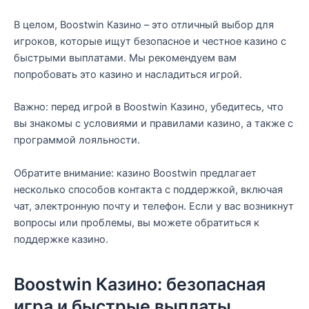
В целом, Boostwin Казино – это отличный выбор для
игроков, которые ищут безопасное и честное казино с
быстрыми выплатами. Мы рекомендуем вам
попробовать это казино и насладиться игрой.
Важно: перед игрой в Boostwin Казино, убедитесь, что
вы знакомы с условиями и правилами казино, а также с
программой лояльности.
Обратите внимание: казино Boostwin предлагает
несколько способов контакта с поддержкой, включая
чат, электронную почту и телефон. Если у вас возникнут
вопросы или проблемы, вы можете обратиться к
поддержке казино.
Boostwin Казино: безопасная
игра и быстрые выплаты