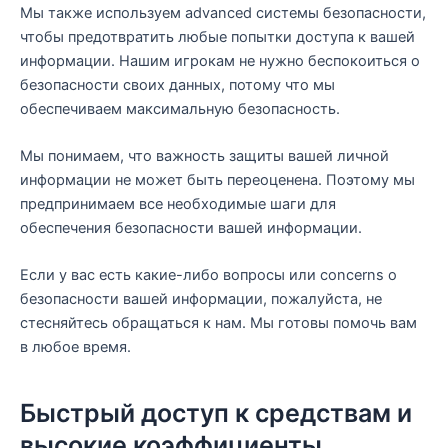
Мы также используем advanced системы безопасности,
чтобы предотвратить любые попытки доступа к вашей
информации. Нашим игрокам не нужно беспокоиться о
безопасности своих данных, потому что мы
обеспечиваем максимальную безопасность.
Мы понимаем, что важность защиты вашей личной
информации не может быть переоценена. Поэтому мы
предпринимаем все необходимые шаги для
обеспечения безопасности вашей информации.
Если у вас есть какие-либо вопросы или concerns о
безопасности вашей информации, пожалуйста, не
стесняйтесь обращаться к нам. Мы готовы помочь вам
в любое время.
Быстрый доступ к средствам и
высокие коэффициенты