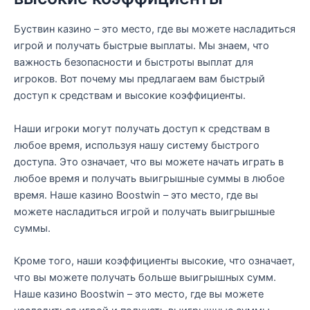
Буствин казино – это место, где вы можете насладиться
игрой и получать быстрые выплаты. Мы знаем, что
важность безопасности и быстроты выплат для
игроков. Вот почему мы предлагаем вам быстрый
доступ к средствам и высокие коэффициенты.
Наши игроки могут получать доступ к средствам в
любое время, используя нашу систему быстрого
доступа. Это означает, что вы можете начать играть в
любое время и получать выигрышные суммы в любое
время. Наше казино Boostwin – это место, где вы
можете насладиться игрой и получать выигрышные
суммы.
Кроме того, наши коэффициенты высокие, что означает,
что вы можете получать больше выигрышных сумм.
Наше казино Boostwin – это место, где вы можете