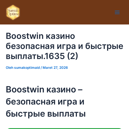
Lewati
Main
ke
Men
konten
Boostwin казино
безопасная игра и быстрые
выплаты.1635 (2)
Oleh
sumakoptimaid
/
Maret 27, 2026
Boostwin казино –
безопасная игра и
быстрые выплаты