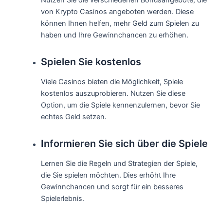
von Krypto Casinos angeboten werden. Diese
können Ihnen helfen, mehr Geld zum Spielen zu
haben und Ihre Gewinnchancen zu erhöhen.
Spielen Sie kostenlos
Viele Casinos bieten die Möglichkeit, Spiele
kostenlos auszuprobieren. Nutzen Sie diese
Option, um die Spiele kennenzulernen, bevor Sie
echtes Geld setzen.
Informieren Sie sich über die Spiele
Lernen Sie die Regeln und Strategien der Spiele,
die Sie spielen möchten. Dies erhöht Ihre
Gewinnchancen und sorgt für ein besseres
Spielerlebnis.