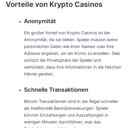
Vorteile von Krypto Casinos
Anonymität
Ein großer Vorteil von Krypto Casinos ist die
Anonymität, die sie bieten. Spieler müssen keine
persönlichen Daten wie ihren Namen oder ihre
Adresse angeben, um ein Konto zu erstellen. Dies
schützt die Privatsphäre der Spieler und
verhindert, dass ihre Informationen in die falschen
Hände geraten.
Schnelle Transaktionen
Bitcoin-Transaktionen sind in der Regel schneller
als traditionelle Banküberweisungen. Spieler
können Einzahlungen und Auszahlungen in
wenigen Minuten durchführen, was das