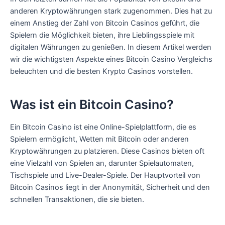
anderen Kryptowährungen stark zugenommen. Dies hat zu
einem Anstieg der Zahl von Bitcoin Casinos geführt, die
Spielern die Möglichkeit bieten, ihre Lieblingsspiele mit
digitalen Währungen zu genießen. In diesem Artikel werden
wir die wichtigsten Aspekte eines Bitcoin Casino Vergleichs
beleuchten und die besten Krypto Casinos vorstellen.
Was ist ein Bitcoin Casino?
Ein Bitcoin Casino ist eine Online-Spielplattform, die es
Spielern ermöglicht, Wetten mit Bitcoin oder anderen
Kryptowährungen zu platzieren. Diese Casinos bieten oft
eine Vielzahl von Spielen an, darunter Spielautomaten,
Tischspiele und Live-Dealer-Spiele. Der Hauptvorteil von
Bitcoin Casinos liegt in der Anonymität, Sicherheit und den
schnellen Transaktionen, die sie bieten.