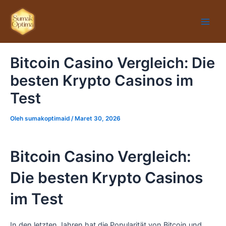
Lewati
Main
ke
Men
konten
Bitcoin Casino Vergleich: Die
besten Krypto Casinos im
Test
Oleh
sumakoptimaid
/
Maret 30, 2026
Bitcoin Casino Vergleich:
Die besten Krypto Casinos
im Test
In den letzten Jahren hat die Popularität von Bitcoin und