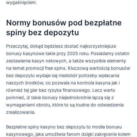
wygaśnięciem.
Normy bonusów pod bezpłatne
spiny bez depozytu
Przeczytaj, dokąd będziesz dostać najkorzystniejsze
bonusy kasynowe takie przy 2025 roku. Posiadamy ostatni
zestawienia kasyn netowych, a także wszystkie elementy
na temat promocji free spins. Kluczową wartością bonusów
bez depozytu wydaje się niedobór potrzeby wpłacania
naszych środków, co pozwala na kontrola kasyna jak i
również tej gier bez ryzyka finansowego. Lecz warto
pomnieć, iż takie bonusy niejednokrotnie łączą się z
wymaganiami obrotu, które to są trudne do odwiedzenia
zrealizowania.
Bezpłatne spiny kasyno bez depozytu to modła bonusu
kasynowego, jaka umożliwia fanom dzięki zakręcenie kołem