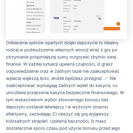
Odbieranie spinów opartych dzięki depozycie to idealny
rodzaj w podwyższenie własnych emocji wraz z gry po
otrzymanie potężniejszej sumy rozgrywki zbytnio swej
finanse. W każdej sytuacji upewnij czujności, iż grasz
odpowiedzialnie oraz w żadnym razie nie zaakceptować
wpłacaj większą ilość, aniżeli będziesz przegrać. ✅ Nie
zaakceptować wymagają żadnych wpłat do kasyna, co
umożliwia przejrzenie kasyna bezpiecznie finansowego. W
tym wskazówkom wybór stosownego bonusu bez
depozytu zostanie łatwiejszy i w wyższym stopniu
efektywny, zezwalając Ci cieszyć się grą wyjąwszy
kolosalnych strapień. Upewnij baczności, iż masz
dostatecznie sporo czasu pod użycie bonusu przed jego