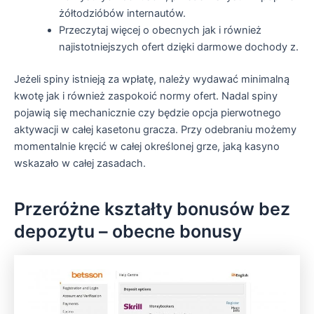
żółtodzióbów internautów.
Przeczytaj więcej o obecnych jak i również
najistotniejszych ofert dzięki darmowe dochody z.
Jeżeli spiny istnieją za wpłatę, należy wydawać minimalną
kwotę jak i również zaspokoić normy ofert. Nadal spiny
pojawią się mechanicznie czy będzie opcja pierwotnego
aktywacji w całej kasetonu gracza. Przy odebraniu możemy
momentalnie kręcić w całej określonej grze, jaką kasyno
wskazało w całej zasadach.
Przeróżne kształty bonusów bez
depozytu – obecne bonusy