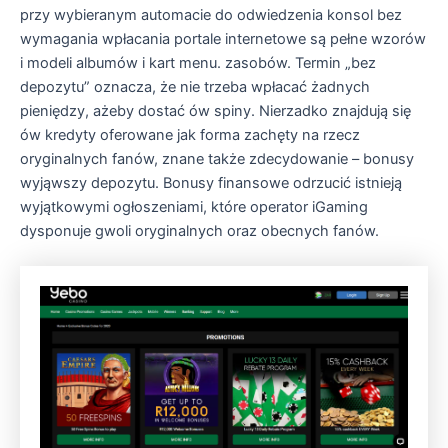
przy wybieranym automacie do odwiedzenia konsol bez
wymagania wpłacania portale internetowe są pełne wzorów
i modeli albumów i kart menu. zasobów. Termin „bez
depozytu” oznacza, że nie trzeba wpłacać żadnych
pieniędzy, ażeby dostać ów spiny. Nierzadko znajdują się
ów kredyty oferowane jak forma zachęty na rzecz
oryginalnych fanów, znane także zdecydowanie – bonusy
wyjąwszy depozytu. Bonusy finansowe odrzucić istnieją
wyjątkowymi ogłoszeniami, które operator iGaming
dysponuje gwoli oryginalnych oraz obecnych fanów.