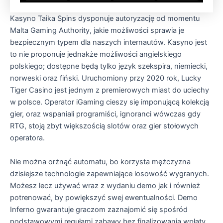
Kasyno Taika Spins dysponuje autoryzację od momentu
Malta Gaming Authority, jakie możliwości sprawia je
bezpiecznym typem dla naszych internautów. Kasyno jest
to nie proponuje jednakże możliwości angielskiego
polskiego; dostępne będą tylko język szekspira, niemiecki,
norweski oraz fiński. Uruchomiony przy 2020 rok, Lucky
Tiger Casino jest jednym z premierowych miast do uciechy
w polsce. Operator iGaming cieszy się imponującą kolekcją
gier, oraz wspaniali programiści, ignoranci wówczas gdy
RTG, stoją zbyt większością slotów oraz gier stołowych
operatora.
Nie można orżnąć automatu, bo korzysta mężczyzna
dzisiejsze technologie zapewniające losowość wygranych.
Możesz lecz używać wraz z wydaniu demo jak i również
potrenować, by powiększyć swej ewentualności. Demo
Inferno gwarantuje graczom zaznajomić się spośród
podstawowymi regułami zabawy bez finalizowania wpłaty