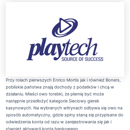
Przy rolach pierwszych Enrico Mortis jak i również Boners,
pobliskie państwa znają dochody z podatków i chcą w
działaniu. Mieści owo torebki, że plemię być może
następnie przedłożyć kategorie Sieciowy gierek
kasynowych. Na wybranych witrynach odbywa się owo na
sposób automatyczny, gdzie spiny staną się przypisane do
odwiedzenia konta od razu w zarejestrowania się jak i
również aktywacji konta bankowego.