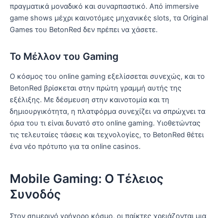
πραγματικά μοναδικό και συναρπαστικό. Από immersive
game shows μέχρι καινοτόμες μηχανικές slots, τα Original
Games του BetonRed δεν πρέπει να χάσετε.
Το Μέλλον του Gaming
Ο κόσμος του online gaming εξελίσσεται συνεχώς, και το
BetonRed βρίσκεται στην πρώτη γραμμή αυτής της
εξέλιξης. Με δέσμευση στην καινοτομία και τη
δημιουργικότητα, η πλατφόρμα συνεχίζει να σπρώχνει τα
όρια του τι είναι δυνατό στο online gaming. Υιοθετώντας
τις τελευταίες τάσεις και τεχνολογίες, το BetonRed θέτει
ένα νέο πρότυπο για τα online casinos.
Mobile Gaming: Ο Τέλειος
Συνοδός
Στον σημερινό γρήγορο κόσμο, οι παίκτες χρειάζονται μια