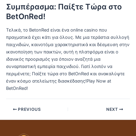
Συμπέρασμα: Παίξτε Τώρα στο
BetOnRed!
Τελικά, το BetonRed είναι ένα online casino που
πραγματικά έχει κάτι για όλους. Με μια τεράστια συλλογή
παιχνιδιών, καινοτόμα χαρακτηριστικά και δέσμευση στην
ικανοποίηση των παικτών, αυτή η πλατφόρμα είναι ο
ιδανικός προορισμός για όποιον αναζητά μια
συναρπαστική εμπειρία παιχνιδιού. Γιατί λοιπόν να
περιμένετε; Παίξτε τώρα στο BetOnRed και ανακαλύψτε
έναν κόσμο ατελείωτης διασκέδασης!Play Now at
BetOnRed!
PREVIOUS
NEXT