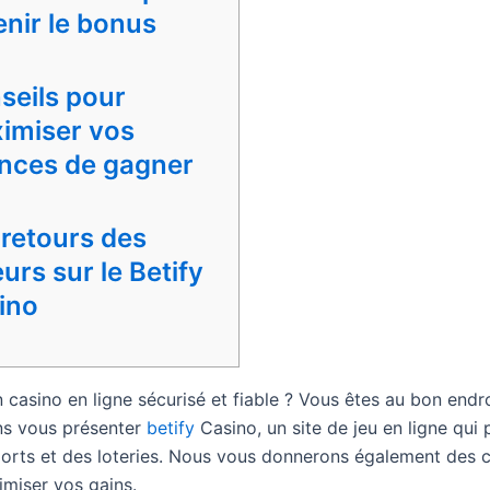
enir le bonus
seils pour
imiser vos
nces de gagner
 retours des
urs sur le Betify
ino
casino en ligne sécurisé et fiable ? Vous êtes au bon endro
ons vous présenter
betify
Casino, un site de jeu en ligne qui
ports et des loteries. Nous vous donnerons également des c
imiser vos gains.