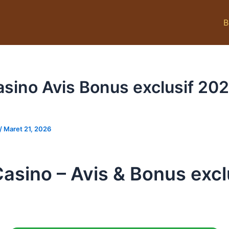
B
asino Avis Bonus exclusif 20
/
Maret 21, 2026
Casino – Avis & Bonus excl