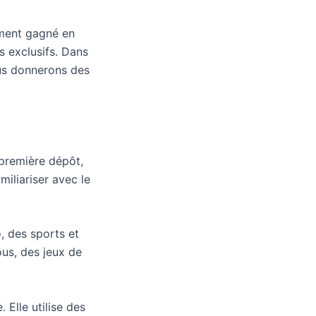
ement gagné en
s exclusifs. Dans
ous donnerons des
 première dépôt,
iliariser avec le
, des sports et
ous, des jeux de
 Elle utilise des