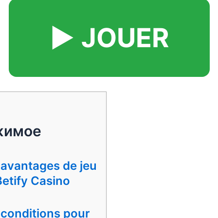
▶️ JOUER
жимое
 avantages de jeu
Betify Casino
 conditions pour