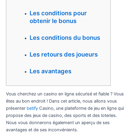
Les conditions pour
obtenir le bonus
Les conditions du bonus
Les retours des joueurs
Les avantages
Vous cherchez un casino en ligne sécurisé et fiable ? Vous
êtes au bon endroit ! Dans cet article, nous allons vous
présenter
betify
Casino, une plateforme de jeu en ligne qui
propose des jeux de casino, des sports et des loteries.
Nous vous donnerons également un aperçu de ses
avantages et de ses inconvénients.