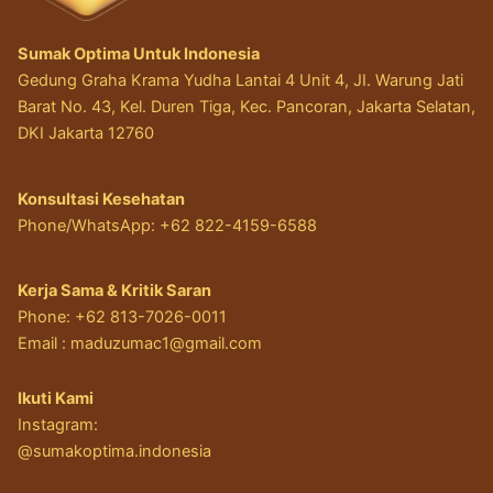
Sumak Optima Untuk Indonesia
Gedung Graha Krama Yudha Lantai 4 Unit 4, JI. Warung Jati
Barat No. 43, Kel. Duren Tiga, Kec. Pancoran, Jakarta Selatan,
DKI Jakarta 12760
Konsultasi Kesehatan
Phone/WhatsApp: +62 822-4159-6588
Kerja Sama & Kritik Saran
Phone: +62 813-7026-0011
Email :
maduzumac1@gmail.com
Ikuti Kami
Instagram:
@sumakoptima.indonesia