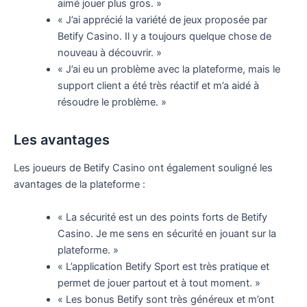
aimé jouer plus gros. »
« J’ai apprécié la variété de jeux proposée par
Betify Casino. Il y a toujours quelque chose de
nouveau à découvrir. »
« J’ai eu un problème avec la plateforme, mais le
support client a été très réactif et m’a aidé à
résoudre le problème. »
Les avantages
Les joueurs de Betify Casino ont également souligné les
avantages de la plateforme :
« La sécurité est un des points forts de Betify
Casino. Je me sens en sécurité en jouant sur la
plateforme. »
« L’application Betify Sport est très pratique et
permet de jouer partout et à tout moment. »
« Les bonus Betify sont très généreux et m’ont