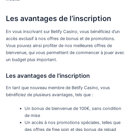
Les avantages de l’inscription
En vous inscrivant sur Betify Casino, vous bénéficiez d’un
accès exclusif à nos offres de bonus et de promotions.
Vous pouvez ainsi profiter de nos meilleures offres de
bienvenue, qui vous permettent de commencer à jouer avec
un budget plus important.
Les avantages de l’inscription
En tant que nouveau membre de Betify Casino, vous
bénéficiez de plusieurs avantages, tels que :
Un bonus de bienvenue de 100€, sans condition
de mise
Un accès à nos promotions spéciales, telles que
des offres de free spin et des bonus de reload