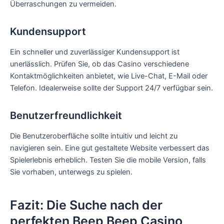
Überraschungen zu vermeiden.
Kundensupport
Ein schneller und zuverlässiger Kundensupport ist
unerlässlich. Prüfen Sie, ob das Casino verschiedene
Kontaktmöglichkeiten anbietet, wie Live-Chat, E-Mail oder
Telefon. Idealerweise sollte der Support 24/7 verfügbar sein.
Benutzerfreundlichkeit
Die Benutzeroberfläche sollte intuitiv und leicht zu
navigieren sein. Eine gut gestaltete Website verbessert das
Spielerlebnis erheblich. Testen Sie die mobile Version, falls
Sie vorhaben, unterwegs zu spielen.
Fazit: Die Suche nach der
perfekten Beep Beep Casino