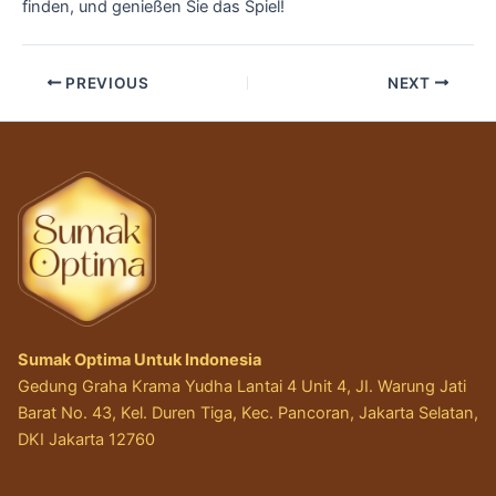
finden, und genießen Sie das Spiel!
PREVIOUS
NEXT
Sumak Optima Untuk Indonesia
Gedung Graha Krama Yudha Lantai 4 Unit 4, JI. Warung Jati
Barat No. 43, Kel. Duren Tiga, Kec. Pancoran, Jakarta Selatan,
DKI Jakarta 12760