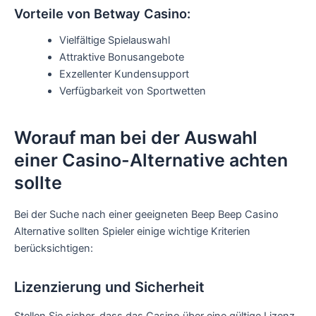
Vorteile von Betway Casino:
Vielfältige Spielauswahl
Attraktive Bonusangebote
Exzellenter Kundensupport
Verfügbarkeit von Sportwetten
Worauf man bei der Auswahl
einer Casino-Alternative achten
sollte
Bei der Suche nach einer geeigneten Beep Beep Casino
Alternative sollten Spieler einige wichtige Kriterien
berücksichtigen:
Lizenzierung und Sicherheit