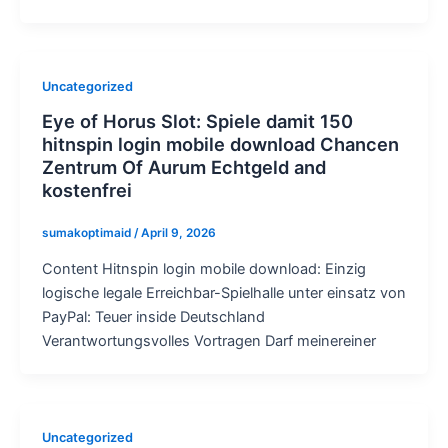
Uncategorized
Eye of Horus Slot: Spiele damit 150
hitnspin login mobile download Chancen
Zentrum Of Aurum Echtgeld and
kostenfrei
sumakoptimaid
/
April 9, 2026
Content Hitnspin login mobile download: Einzig
logische legale Erreichbar-Spielhalle unter einsatz von
PayPal: Teuer inside Deutschland
Verantwortungsvolles Vortragen Darf meinereiner
Uncategorized