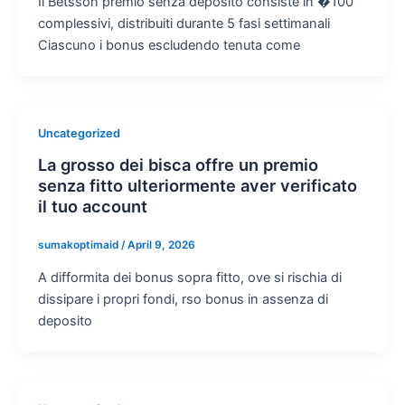
Il Betsson premio senza deposito consiste in �100
complessivi, distribuiti durante 5 fasi settimanali
Ciascuno i bonus escludendo tenuta come
Uncategorized
La grosso dei bisca offre un premio
senza fitto ulteriormente aver verificato
il tuo account
sumakoptimaid
/
April 9, 2026
A difformita dei bonus sopra fitto, ove si rischia di
dissipare i propri fondi, rso bonus in assenza di
deposito