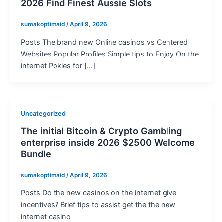
2026 Find Finest Aussie Slots
sumakoptimaid
/
April 9, 2026
Posts The brand new Online casinos vs Centered
Websites Popular Profiles Simple tips to Enjoy On the
internet Pokies for […]
Uncategorized
The initial Bitcoin & Crypto Gambling
enterprise inside 2026 $2500 Welcome
Bundle
sumakoptimaid
/
April 9, 2026
Posts Do the new casinos on the internet give
incentives? Brief tips to assist get the the new
internet casino