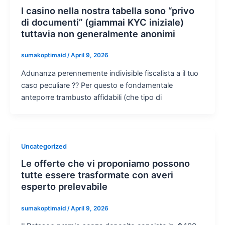
I casino nella nostra tabella sono “privo
di documenti” (giammai KYC iniziale)
tuttavia non generalmente anonimi
sumakoptimaid
/
April 9, 2026
Adunanza perennemente indivisible fiscalista a il tuo
caso peculiare ?? Per questo e fondamentale
anteporre trambusto affidabili (che tipo di
Uncategorized
Le offerte che vi proponiamo possono
tutte essere trasformate con averi
esperto prelevabile
sumakoptimaid
/
April 9, 2026