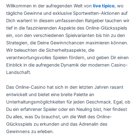
Willkommen in der aufregenden Welt von
live tipico
, wo
tägliche Gewinne und exklusive Sportwetten-Aktionen auf
Dich warten! In diesem umfassenden Ratgeber tauchen wir
tief in die faszinierenden Aspekte des Online-Glücksspiels
ein, von den verschiedenen Spielvarianten bis hin zu den
Strategien, die Deine Gewinnchancen maximieren können.
Wir beleuchten die Sicherheitsaspekte, die
verantwortungsvolles Spielen fördern, und geben Dir einen
Einblick in die aufregende Dynamik der modernen Casino-
Landschaft.
Das Online-Casino hat sich in den letzten Jahren rasant
entwickelt und bietet eine breite Palette an
Unterhaltungsmöglichkeiten für jeden Geschmack. Egal, ob
Du ein erfahrener Spieler oder ein Neuling bist, hier findest
Du alles, was Du brauchst, um die Welt des Online-
Glücksspiels zu erkunden und das Adrenalin des
Gewinnens zu erleben.