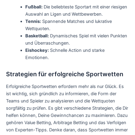
Fußball:
Die beliebteste Sportart mit einer riesigen
Auswahl an Ligen und Wettbewerben.
Tennis:
Spannende Matches und lukrative
Wettquoten.
Basketball:
Dynamisches Spiel mit vielen Punkten
und Überraschungen.
Eishockey:
Schnelle Action und starke
Emotionen.
Strategien für erfolgreiche Sportwetten
Erfolgreiche Sportwetten erfordern mehr als nur Glück. Es
ist wichtig, sich gründlich zu informieren, die Form der
Teams und Spieler zu analysieren und die Wettquoten
sorgfältig zu prüfen. Es gibt verschiedene Strategien, die Dir
helfen können, Deine Gewinnchancen zu maximieren. Dazu
gehören Value Betting, Arbitrage Betting und das Verfolgen
von Experten-Tipps. Denke daran, dass Sportwetten immer