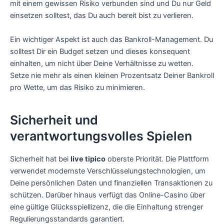
mit einem gewissen Risiko verbunden sind und Du nur Geld
einsetzen solltest, das Du auch bereit bist zu verlieren.
Ein wichtiger Aspekt ist auch das Bankroll-Management. Du
solltest Dir ein Budget setzen und dieses konsequent
einhalten, um nicht über Deine Verhältnisse zu wetten.
Setze nie mehr als einen kleinen Prozentsatz Deiner Bankroll
pro Wette, um das Risiko zu minimieren.
Sicherheit und
verantwortungsvolles Spielen
Sicherheit hat bei
live tipico
oberste Priorität. Die Plattform
verwendet modernste Verschlüsselungstechnologien, um
Deine persönlichen Daten und finanziellen Transaktionen zu
schützen. Darüber hinaus verfügt das Online-Casino über
eine gültige Glücksspiellizenz, die die Einhaltung strenger
Regulierungsstandards garantiert.