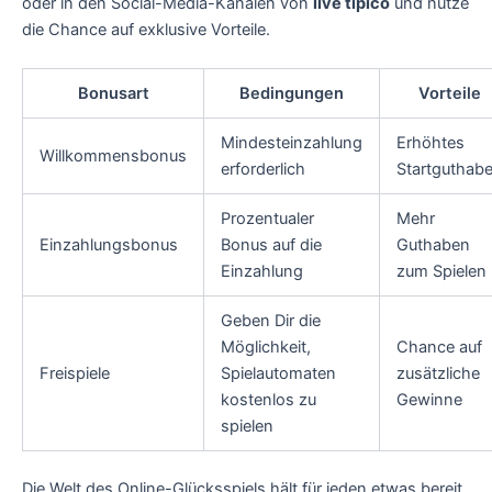
oder in den Social-Media-Kanälen von
live tipico
und nutze
die Chance auf exklusive Vorteile.
Bonusart
Bedingungen
Vorteile
Mindesteinzahlung
Erhöhtes
Willkommensbonus
erforderlich
Startguthab
Prozentualer
Mehr
Einzahlungsbonus
Bonus auf die
Guthaben
Einzahlung
zum Spielen
Geben Dir die
Möglichkeit,
Chance auf
Freispiele
Spielautomaten
zusätzliche
kostenlos zu
Gewinne
spielen
Die Welt des Online-Glücksspiels hält für jeden etwas bereit.