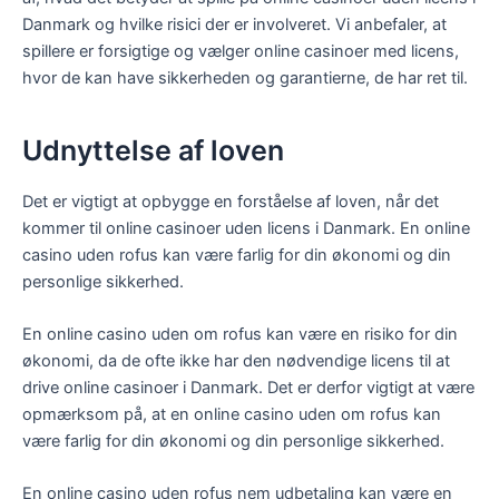
Danmark og hvilke risici der er involveret. Vi anbefaler, at
spillere er forsigtige og vælger online casinoer med licens,
hvor de kan have sikkerheden og garantierne, de har ret til.
Udnyttelse af loven
Det er vigtigt at opbygge en forståelse af loven, når det
kommer til online casinoer uden licens i Danmark. En online
casino uden rofus kan være farlig for din økonomi og din
personlige sikkerhed.
En online casino uden om rofus kan være en risiko for din
økonomi, da de ofte ikke har den nødvendige licens til at
drive online casinoer i Danmark. Det er derfor vigtigt at være
opmærksom på, at en online casino uden om rofus kan
være farlig for din økonomi og din personlige sikkerhed.
En online casino uden rofus nem udbetaling kan være en