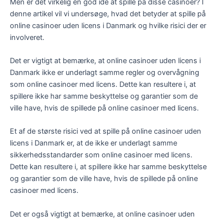
Men er det virkelig en god idé at spille på disse casinoer? I
denne artikel vil vi undersøge, hvad det betyder at spille på
online casinoer uden licens i Danmark og hvilke risici der er
involveret.
Det er vigtigt at bemærke, at online casinoer uden licens i
Danmark ikke er underlagt samme regler og overvågning
som online casinoer med licens. Dette kan resultere i, at
spillere ikke har samme beskyttelse og garantier som de
ville have, hvis de spillede på online casinoer med licens.
Et af de største risici ved at spille på online casinoer uden
licens i Danmark er, at de ikke er underlagt samme
sikkerhedsstandarder som online casinoer med licens.
Dette kan resultere i, at spillere ikke har samme beskyttelse
og garantier som de ville have, hvis de spillede på online
casinoer med licens.
Det er også vigtigt at bemærke, at online casinoer uden