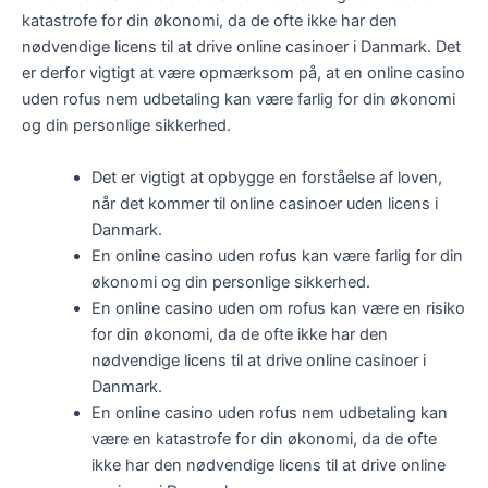
katastrofe for din økonomi, da de ofte ikke har den
nødvendige licens til at drive online casinoer i Danmark. Det
er derfor vigtigt at være opmærksom på, at en online casino
uden rofus nem udbetaling kan være farlig for din økonomi
og din personlige sikkerhed.
Det er vigtigt at opbygge en forståelse af loven,
når det kommer til online casinoer uden licens i
Danmark.
En online casino uden rofus kan være farlig for din
økonomi og din personlige sikkerhed.
En online casino uden om rofus kan være en risiko
for din økonomi, da de ofte ikke har den
nødvendige licens til at drive online casinoer i
Danmark.
En online casino uden rofus nem udbetaling kan
være en katastrofe for din økonomi, da de ofte
ikke har den nødvendige licens til at drive online