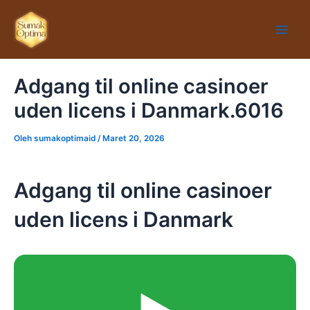
Lewati
Main
ke
Men
konten
Adgang til online casinoer
uden licens i Danmark.6016
Oleh
sumakoptimaid
/
Maret 20, 2026
Adgang til online casinoer
uden licens i Danmark