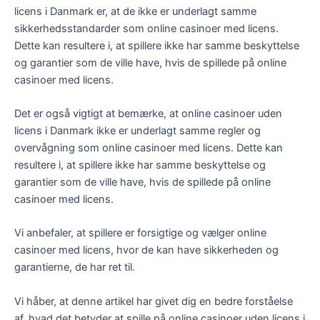
licens i Danmark er, at de ikke er underlagt samme
sikkerhedsstandarder som online casinoer med licens.
Dette kan resultere i, at spillere ikke har samme beskyttelse
og garantier som de ville have, hvis de spillede på online
casinoer med licens.
Det er også vigtigt at bemærke, at online casinoer uden
licens i Danmark ikke er underlagt samme regler og
overvågning som online casinoer med licens. Dette kan
resultere i, at spillere ikke har samme beskyttelse og
garantier som de ville have, hvis de spillede på online
casinoer med licens.
Vi anbefaler, at spillere er forsigtige og vælger online
casinoer med licens, hvor de kan have sikkerheden og
garantierne, de har ret til.
Vi håber, at denne artikel har givet dig en bedre forståelse
af, hvad det betyder at spille på online casinoer uden licens i