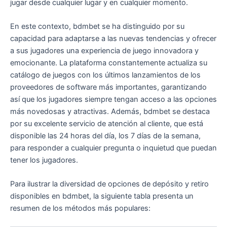
jugar desde cualquier lugar y en cualquier momento.
En este contexto, bdmbet se ha distinguido por su
capacidad para adaptarse a las nuevas tendencias y ofrecer
a sus jugadores una experiencia de juego innovadora y
emocionante. La plataforma constantemente actualiza su
catálogo de juegos con los últimos lanzamientos de los
proveedores de software más importantes, garantizando
así que los jugadores siempre tengan acceso a las opciones
más novedosas y atractivas. Además, bdmbet se destaca
por su excelente servicio de atención al cliente, que está
disponible las 24 horas del día, los 7 días de la semana,
para responder a cualquier pregunta o inquietud que puedan
tener los jugadores.
Para ilustrar la diversidad de opciones de depósito y retiro
disponibles en bdmbet, la siguiente tabla presenta un
resumen de los métodos más populares: