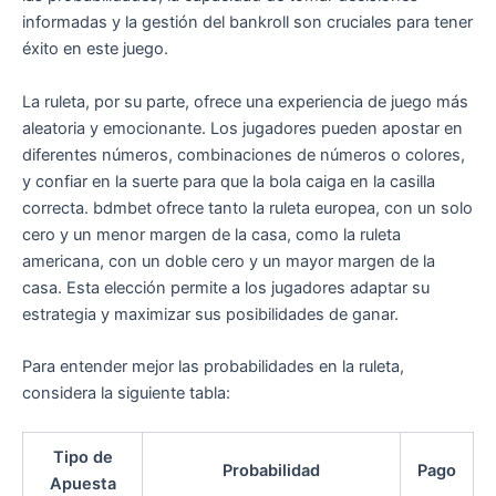
informadas y la gestión del bankroll son cruciales para tener
éxito en este juego.
La ruleta, por su parte, ofrece una experiencia de juego más
aleatoria y emocionante. Los jugadores pueden apostar en
diferentes números, combinaciones de números o colores,
y confiar en la suerte para que la bola caiga en la casilla
correcta. bdmbet ofrece tanto la ruleta europea, con un solo
cero y un menor margen de la casa, como la ruleta
americana, con un doble cero y un mayor margen de la
casa. Esta elección permite a los jugadores adaptar su
estrategia y maximizar sus posibilidades de ganar.
Para entender mejor las probabilidades en la ruleta,
considera la siguiente tabla:
Tipo de
Probabilidad
Pago
Apuesta