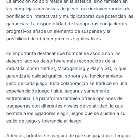
La emoción no solo reside en la estética, sino también en
las complejas mecánicas de juego, que incluyen rondas de
bonificación interactivas y multiplicadores que potencian las
ganancias. La disponibilidad de tragaperras con jackpots
progresivos añade un elemento de suspense y la
posibilidad de obtener premios significativos.
Es importante destacar que bdmbet se asocia con los
desarrolladores de software más reconocidos de la
industria, como NetEnt, Microgaming y Play’n GO, lo que
garantiza la calidad gráfica, sonora y el funcionamiento
justo de cada juego. Esta colaboración se traduce en una
experiencia de juego fluida, segura y sumamente
entretenida. La plataforma también ofrece opciones de
tragaperras con diferentes niveles de volatilidad, lo que
permite a los jugadores elegir juegos que se ajusten a su
estilo de juego y tolerancia al riesgo.
Además, bdmbet se asegura de que sus jugadores tengan