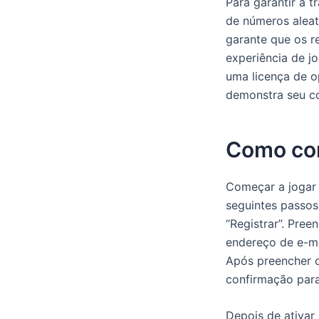
Para garantir a t
de números aleat
garante que os r
experiência de j
uma licença de o
demonstra seu c
Como com
Começar a jogar 
seguintes passos:
“Registrar”. Pre
endereço de e-ma
Após preencher o
confirmação para
Depois de ativar