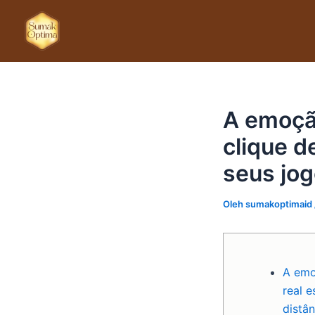
Lewati
ke
konten
A emoção
clique d
seus jog
Oleh
sumakoptimaid
A emo
real e
distâ