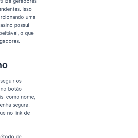
tiliza geradores
ndentes. Isso
porcionando uma
casino possui
eitável, o que
gadores.
no
seguir os
e no botão
ais, como nome,
enha segura.
ue no link de
método de