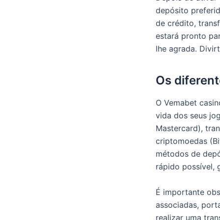
depósito preferi
de crédito, trans
estará pronto pa
lhe agrada. Divi
Os diferen
O Vemabet casino
vida dos seus jo
Mastercard), trans
criptomoedas (Bi
métodos de depós
rápido possível,
É importante obs
associadas, port
realizar uma tra