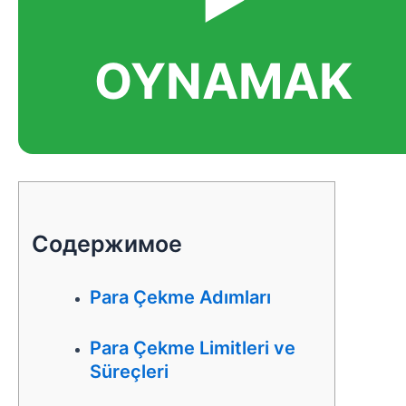
▶️
OYNAMAK
Содержимое
Para Çekme Adımları
Para Çekme Limitleri ve
Süreçleri