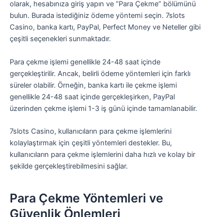
olarak, hesabınıza giriş yapın ve “Para Çekme” bölümünü
bulun. Burada istediğiniz ödeme yöntemi seçin. 7slots
Casino, banka kartı, PayPal, Perfect Money ve Neteller gibi
çeşitli seçenekleri sunmaktadır.
Para çekme işlemi genellikle 24-48 saat içinde
gerçekleştirilir. Ancak, belirli ödeme yöntemleri için farklı
süreler olabilir. Örneğin, banka kartı ile çekme işlemi
genellikle 24-48 saat içinde gerçekleşirken, PayPal
üzerinden çekme işlemi 1-3 iş günü içinde tamamlanabilir.
7slots Casino, kullanıcıların para çekme işlemlerini
kolaylaştırmak için çeşitli yöntemleri destekler. Bu,
kullanıcıların para çekme işlemlerini daha hızlı ve kolay bir
şekilde gerçekleştirebilmesini sağlar.
Para Çekme Yöntemleri ve
Güvenlik Önlemleri