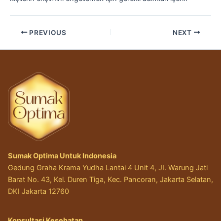
PREVIOUS
NEXT
Sumak Optima Untuk Indonesia
Gedung Graha Krama Yudha Lantai 4 Unit 4, JI. Warung Jati
Barat No. 43, Kel. Duren Tiga, Kec. Pancoran, Jakarta Selatan,
DKI Jakarta 12760
Konsultasi Kesehatan