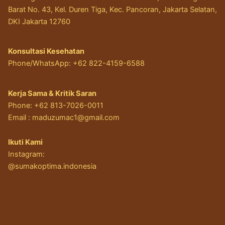
Barat No. 43, Kel. Duren Tiga, Kec. Pancoran, Jakarta Selatan,
DKI Jakarta 12760
Konsultasi Kesehatan
Phone/WhatsApp: +62 822-4159-6588
Kerja Sama & Kritik Saran
Phone: +62 813-7026-0011
Email :
maduzumac1@gmail.com
Ikuti Kami
Instagram:
@sumakoptima.indonesia