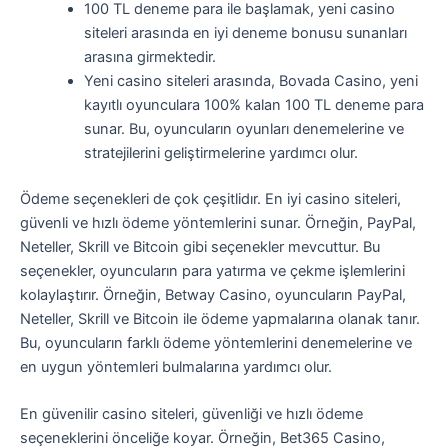
100 TL deneme para ile başlamak, yeni casino
siteleri arasında en iyi deneme bonusu sunanları
arasına girmektedir.
Yeni casino siteleri arasında, Bovada Casino, yeni
kayıtlı oyunculara 100% kalan 100 TL deneme para
sunar. Bu, oyuncuların oyunları denemelerine ve
stratejilerini geliştirmelerine yardımcı olur.
Ödeme seçenekleri de çok çeşitlidır. En iyi casino siteleri,
güvenli ve hızlı ödeme yöntemlerini sunar. Örneğin, PayPal,
Neteller, Skrill ve Bitcoin gibi seçenekler mevcuttur. Bu
seçenekler, oyuncuların para yatırma ve çekme işlemlerini
kolaylaştırır. Örneğin, Betway Casino, oyuncuların PayPal,
Neteller, Skrill ve Bitcoin ile ödeme yapmalarına olanak tanır.
Bu, oyuncuların farklı ödeme yöntemlerini denemelerine ve
en uygun yöntemleri bulmalarına yardımcı olur.
En güvenilir casino siteleri, güvenliği ve hızlı ödeme
seçeneklerini önceliğe koyar. Örneğin, Bet365 Casino,