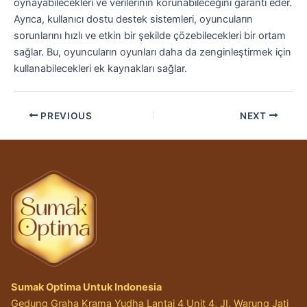
oynayabilecekleri ve verilerinin korunabileceğini garanti eder.
Ayrıca, kullanıcı dostu destek sistemleri, oyuncuların
sorunlarını hızlı ve etkin bir şekilde çözebilecekleri bir ortam
sağlar. Bu, oyuncuların oyunları daha da zenginleştirmek için
kullanabilecekleri ek kaynakları sağlar.
PREVIOUS
NEXT
Sumak Optima Untuk Indonesia
Gedung Graha Krama Yudha Lantai 4 Unit 4, JI. Warung Jati