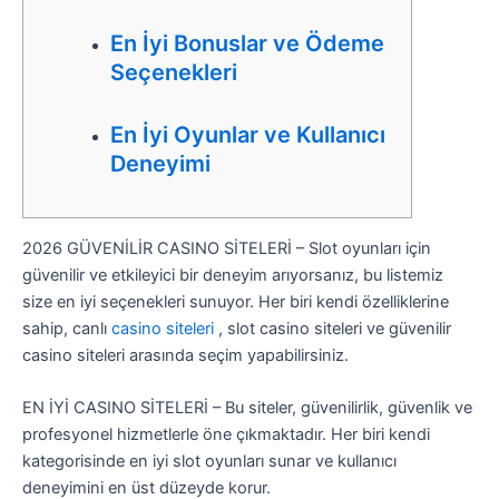
En İyi Bonuslar ve Ödeme
Seçenekleri
En İyi Oyunlar ve Kullanıcı
Deneyimi
2026 GÜVENİLİR CASINO SİTELERİ – Slot oyunları için
güvenilir ve etkileyici bir deneyim arıyorsanız, bu listemiz
size en iyi seçenekleri sunuyor. Her biri kendi özelliklerine
sahip, canlı
casino siteleri
, slot casino siteleri ve güvenilir
casino siteleri arasında seçim yapabilirsiniz.
EN İYİ CASINO SİTELERİ – Bu siteler, güvenilirlik, güvenlik ve
profesyonel hizmetlerle öne çıkmaktadır. Her biri kendi
kategorisinde en iyi slot oyunları sunar ve kullanıcı
deneyimini en üst düzeyde korur.