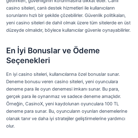
getirirken, güvenliğinin korunmasına dikkat eder. Canlı
casino siteleri, canlı destek hizmetleri ile kullanıcıların
sorunlarını hızlı bir şekilde çözebilirler. Güvenlik politikaları,
yeni casino siteleri de dahil olmak üzere tüm sitelerde en üst
düzeyde olmalıdır, böylece kullanıcılar güvenle oynayabilirler.
En İyi Bonuslar ve Ödeme
Seçenekleri
En iyi casino siteleri, kullanıcılarına özel bonuslar sunar.
Deneme bonusu veren casino siteleri, yeni oyunculara
deneme para ile oyun denemesi imkanı sunar. Bu para,
gerçek para ile oynanmaz ve sadece deneme amaçlıdır.
Örneğin, CasinoX, yeni kaydolunan oyunculara 100 TL
deneme para sunar. Bu, oyuncuların oyunları denemelerine
olanak tanır ve daha iyi stratejiler geliştirmelerine yardımcı
olur.