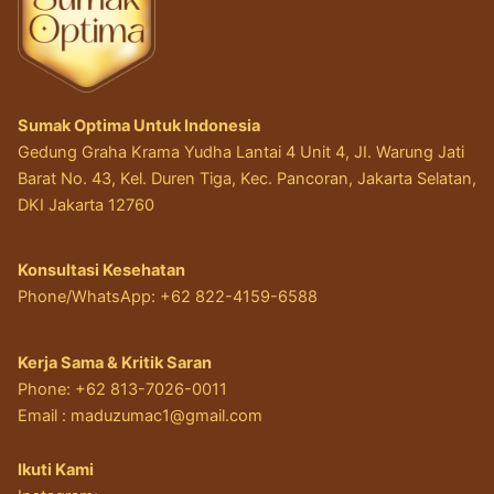
Sumak Optima Untuk Indonesia
Gedung Graha Krama Yudha Lantai 4 Unit 4, JI. Warung Jati
Barat No. 43, Kel. Duren Tiga, Kec. Pancoran, Jakarta Selatan,
DKI Jakarta 12760
Konsultasi Kesehatan
Phone/WhatsApp: +62 822-4159-6588
Kerja Sama & Kritik Saran
Phone: +62 813-7026-0011
Email :
maduzumac1@gmail.com
Ikuti Kami