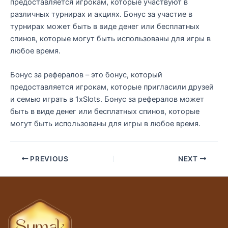
предоставляется игрокам, которые участвуют в
различных турнирах и акциях. Бонус за участие в
турнирах может быть в виде денег или бесплатных
спинов, которые могут быть использованы для игры в
любое время.
Бонус за рефералов – это бонус, который
предоставляется игрокам, которые пригласили друзей
и семью играть в 1xSlots. Бонус за рефералов может
быть в виде денег или бесплатных спинов, которые
могут быть использованы для игры в любое время.
PREVIOUS
NEXT