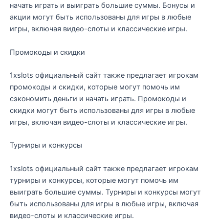
начать играть и выиграть большие суммы. Бонусы и
акции могут быть использованы для игры в любые
игры, включая видео-слоты и классические игры.
Промокоды и скидки
1xslots официальный сайт также предлагает игрокам
промокоды и скидки, которые могут помочь им
сэкономить деньги и начать играть. Промокоды и
скидки могут быть использованы для игры в любые
игры, включая видео-слоты и классические игры.
Турниры и конкурсы
1xslots официальный сайт также предлагает игрокам
турниры и конкурсы, которые могут помочь им
выиграть большие суммы. Турниры и конкурсы могут
быть использованы для игры в любые игры, включая
видео-слоты и классические игры.