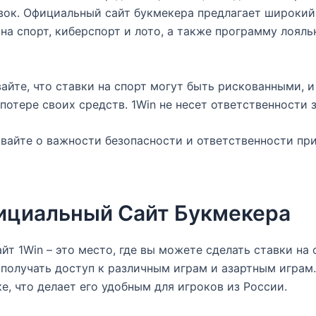
вок. Официальный сайт букмекера предлагает широкий 
на спорт, киберспорт и лото, а также программу лояль
айте, что ставки на спорт могут быть рискованными, 
потере своих средств. 1Win не несет ответственности 
вайте о важности безопасности и ответственности при
ициальный Сайт Букмекера
т 1Win – это место, где вы можете сделать ставки на с
 получать доступ к различным играм и азартным играм
е, что делает его удобным для игроков из России.