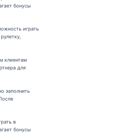
агает бонусы
зможность играть
рулетку,
им клиентам
ртнера для
но заполнить
 После
грать в
агает бонусы