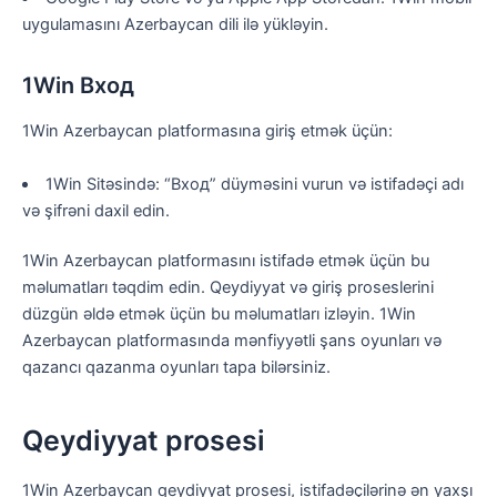
uygulamasını Azerbaycan dili ilə yükləyin.
1Win Вход
1Win Azerbaycan platformasına giriş etmək üçün:
1Win Sitəsində: “Вход” düyməsini vurun və istifadəçi adı
və şifrəni daxil edin.
1Win Azerbaycan platformasını istifadə etmək üçün bu
məlumatları təqdim edin. Qeydiyyat və giriş proseslerini
düzgün əldə etmək üçün bu məlumatları izləyin. 1Win
Azerbaycan platformasında mənfiyyətli şans oyunları və
qazancı qazanma oyunları tapa bilərsiniz.
Qeydiyyat prosesi
1Win Azerbaycan qeydiyyat prosesi, istifadəçilərinə ən yaxşı