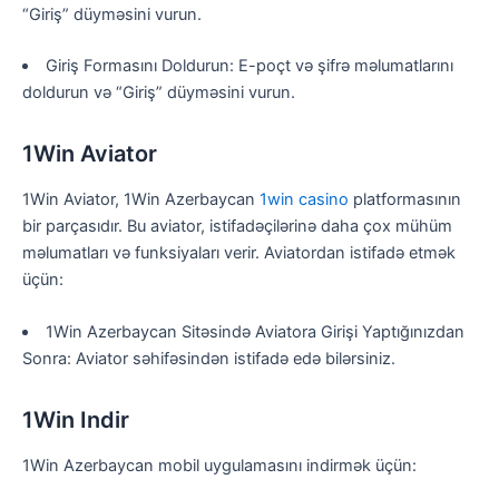
“Giriş” düyməsini vurun.
Giriş Formasını Doldurun: E-poçt və şifrə məlumatlarını
doldurun və “Giriş” düyməsini vurun.
1Win Aviator
1Win Aviator, 1Win Azerbaycan
1win casino
platformasının
bir parçasıdır. Bu aviator, istifadəçilərinə daha çox mühüm
məlumatları və funksiyaları verir. Aviatordan istifadə etmək
üçün:
1Win Azerbaycan Sitəsində Aviatora Girişi Yaptığınızdan
Sonra: Aviator səhifəsindən istifadə edə bilərsiniz.
1Win Indir
1Win Azerbaycan mobil uygulamasını indirmək üçün: