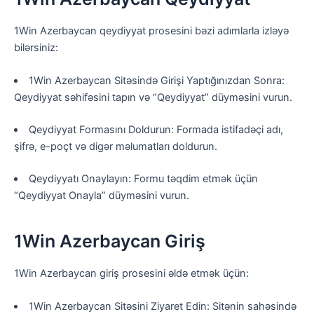
1Win Azerbaycan qeydiyyat prosesini bəzi adımlarla izləyə
bilərsiniz:
1Win Azerbaycan Sitəsində Girişi Yaptığınızdan Sonra:
Qeydiyyat səhifəsini tapın və “Qeydiyyat” düyməsini vurun.
Qeydiyyat Formasını Doldurun: Formada istifadəçi adı,
şifrə, e-poçt və digər məlumatları doldurun.
Qeydiyyatı Onaylayın: Formu təqdim etmək üçün
“Qeydiyyat Onayla” düyməsini vurun.
1Win Azerbaycan Giriş
1Win Azerbaycan giriş prosesini əldə etmək üçün:
1Win Azerbaycan Sitəsini Ziyaret Edin: Sitənin sahəsində