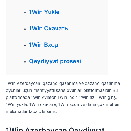
1Win Yukle
1Win Скачать
1Win Вход
Qeydiyyat prosesi
1Win Azerbaycan, qazancı qazanma və qazancı qazanma
oyunları üçün mənfiyyətli şans oyunları platformasıdır. Bu
platformada 1Win Aviator, 1Win indir, 1Win az, 1Win giriş,
1Win yükle, 1Win скачать, 1Win вход və daha çox mühüm
məlumatlar tapa bilərsiniz.
1Win Azerbaycan Qeydiyyat